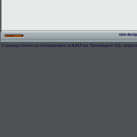
skin desig
Страница полностью сгенерирована за
0.017
сек. Произведено SQL запросо