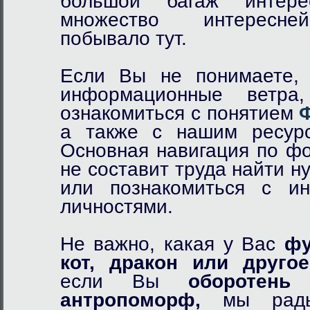
большой багаж интер
множество интересне
побывало тут.
Если Вы не понимаете, 
информационные ветр
ознакомиться с понятием
а также с нашим ресурс
Основная навигация по фо
не составит труда найти 
или познакомиться с и
личностями.
Не важно, какая у Вас
фу
кот,
дракон
или другое
если Вы
оборотень
и
антропоморф,
мы рады