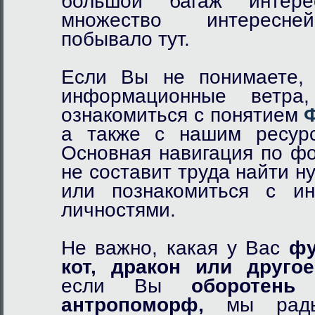
большой багаж интер
множество интересне
побывало тут.
Если Вы не понимаете, 
информационные ветр
ознакомиться с понятием
а также с нашим ресурс
Основная навигация по фо
не составит труда найти 
или познакомиться с и
личностями.
Не важно, какая у Вас
фу
кот,
дракон
или другое
если Вы
оборотень
и
антропоморф,
мы рады