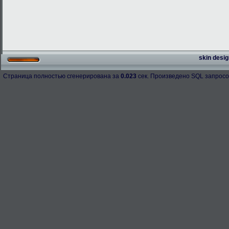
skin desig
Страница полностью сгенерирована за
0.023
сек. Произведено SQL запросо