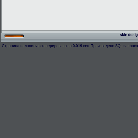
skin desig
Страница полностью сгенерирована за
0.019
сек. Произведено SQL запросо