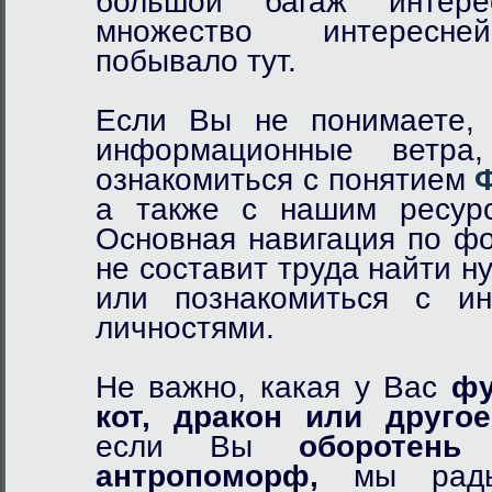
большой багаж интер
множество интересне
побывало тут.
Если Вы не понимаете, 
информационные ветр
ознакомиться с понятием
а также с нашим ресурс
Основная навигация по фо
не составит труда найти 
или познакомиться с и
личностями.
Не важно, какая у Вас
фу
кот,
дракон
или другое
если Вы
оборотень
и
антропоморф,
мы рады