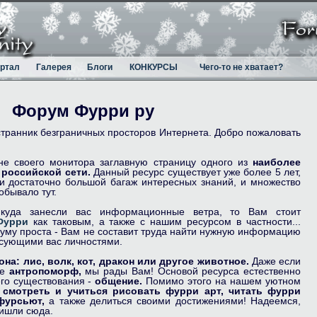
ртал
Галерея
Блоги
КОНКУРСЫ
Чего-то не хватает?
Форум Фурри ру
странник безграничных просторов Интернета. Добро пожаловать
не своего монитора заглавную страницу одного из
наиболее
российской сети.
Данный ресурс существует уже более 5 лет,
и достаточно большой багаж интересных знаний, и множество
бывало тут.
куда занесли вас информационные ветра, то Вам стоит
Фурри
как таковым, а также с нашим ресурсом в частности...
уму проста - Вам не составит труда найти нужную информацию
есующими вас личностями.
она:
лис,
волк,
кот,
дракон
или другое животное.
Даже если
не
антропоморф,
мы рады Вам! Основой ресурса естественно
го существования -
общение.
Помимо этого на нашем уютном
е
смотреть и учиться рисовать фурри арт,
читать фурри
фурсьют,
а также делиться своими достижениями! Надеемся,
ришли сюда.