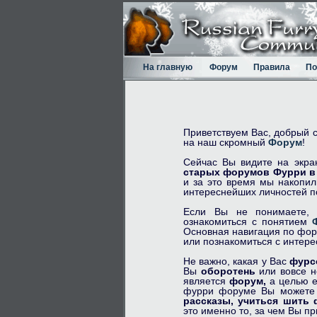
На главную
Форум
Правила
По
Приветствуем Вас, добрый 
на наш скромный
Форум
!
Сейчас Вы видите на экра
старых форумов Фурри в 
и за это время мы накопил
интереснейших личностей по
Если Вы не понимаете, 
ознакомиться с понятием
Основная навигация по фор
или познакомиться с интер
Не важно, какая у Вас
фурс
Вы
оборотень
или вовсе 
является
форум,
а целью е
фурри форуме Вы может
рассказы,
учиться шить 
это именно то, за чем Вы п