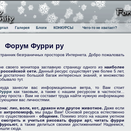
ртал
Галерея
Блоги
КОНКУРСЫ
Чего-то не хватает?
Форум Фурри ру
странник безграничных просторов Интернета. Добро пожаловать
не своего монитора заглавную страницу одного из
наиболее
российской сети.
Данный ресурс существует уже более 5 лет,
и достаточно большой багаж интересных знаний, и множество
бывало тут.
куда занесли вас информационные ветра, то Вам стоит
Фурри
как таковым, а также с нашим ресурсом в частности...
уму проста - Вам не составит труда найти нужную информацию
есующими вас личностями.
она:
лис,
волк,
кот,
дракон
или другое животное.
Даже если
не
антропоморф,
мы рады Вам! Основой ресурса естественно
го существования -
общение.
Помимо этого на нашем уютном
е
смотреть и учиться рисовать фурри арт,
читать фурри
фурсьют,
а также делиться своими достижениями! Надеемся,
ришли сюда.