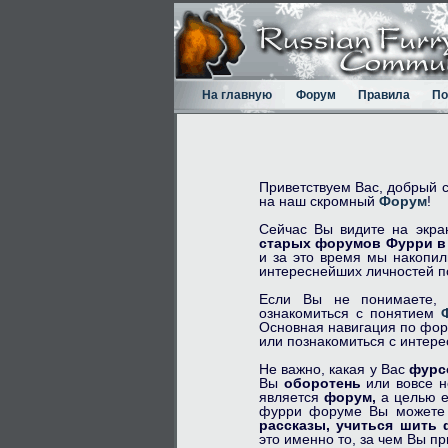
На главную
Форум
Правила
По
Приветствуем Вас, добрый 
на наш скромный
Форум
!
Сейчас Вы видите на экра
старых форумов Фурри в 
и за это время мы накопил
интереснейших личностей по
Если Вы не понимаете, 
ознакомиться с понятием
Основная навигация по фор
или познакомиться с интер
Не важно, какая у Вас
фурс
Вы
оборотень
или вовсе 
является
форум,
а целью е
фурри форуме Вы может
рассказы,
учиться шить 
это именно то, за чем Вы п