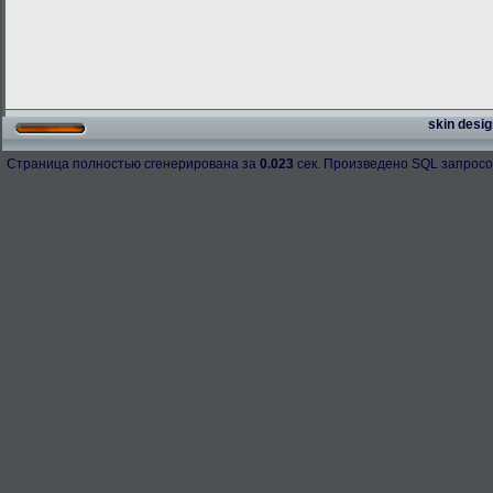
skin desig
Страница полностью сгенерирована за
0.023
сек. Произведено SQL запросо