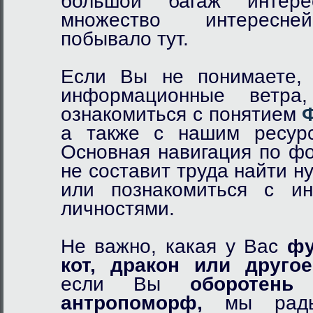
большой багаж интер
множество интересне
побывало тут.
Если Вы не понимаете, 
информационные ветр
ознакомиться с понятием
а также с нашим ресурс
Основная навигация по фо
не составит труда найти 
или познакомиться с и
личностями.
Не важно, какая у Вас
фу
кот,
дракон
или другое
если Вы
оборотень
и
антропоморф,
мы рады