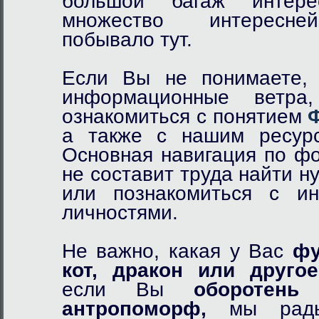
большой багаж интер
множество интересне
побывало тут.
Если Вы не понимаете, 
информационные ветр
ознакомиться с понятием
а также с нашим ресурс
Основная навигация по фо
не составит труда найти 
или познакомиться с и
личностями.
Не важно, какая у Вас
фу
кот,
дракон
или другое
если Вы
оборотень
и
антропоморф,
мы рады