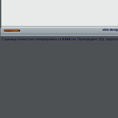
skin desig
Страница полностью сгенерирована за
0.044
сек. Произведено SQL запросо