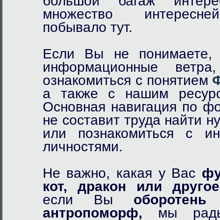
большой багаж интер
множество интересне
побывало тут.
Если Вы не понимаете, 
информационные ветр
ознакомиться с понятием
а также с нашим ресурс
Основная навигация по фо
не составит труда найти 
или познакомиться с и
личностями.
Не важно, какая у Вас
фу
кот,
дракон
или другое
если Вы
оборотень
и
антропоморф,
мы рады