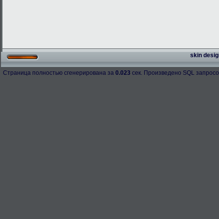
skin desig
Страница полностью сгенерирована за
0.023
сек. Произведено SQL запросо