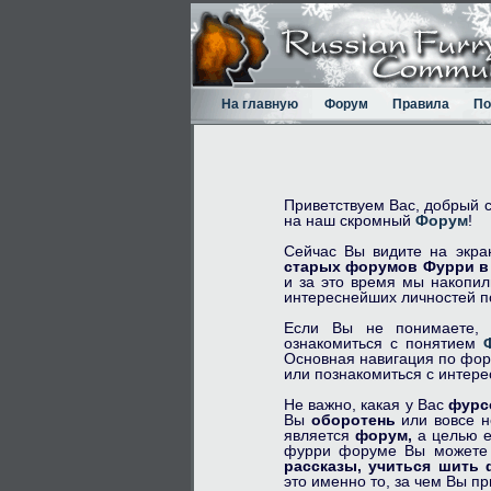
На главную
Форум
Правила
По
Приветствуем Вас, добрый 
на наш скромный
Форум
!
Сейчас Вы видите на экра
старых форумов Фурри в 
и за это время мы накопил
интереснейших личностей по
Если Вы не понимаете, 
ознакомиться с понятием
Основная навигация по фор
или познакомиться с интер
Не важно, какая у Вас
фурс
Вы
оборотень
или вовсе 
является
форум,
а целью е
фурри форуме Вы может
рассказы,
учиться шить 
это именно то, за чем Вы п