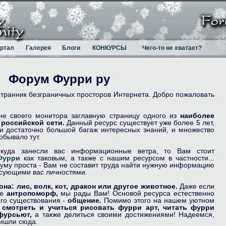
ртал
Галерея
Блоги
КОНКУРСЫ
Чего-то не хватает?
Форум Фурри ру
странник безграничных просторов Интернета. Добро пожаловать
не своего монитора заглавную страницу одного из
наиболее
российской сети.
Данный ресурс существует уже более 5 лет,
и достаточно большой багаж интересных знаний, и множество
бывало тут.
куда занесли вас информационные ветра, то Вам стоит
Фурри
как таковым, а также с нашим ресурсом в частности...
уму проста - Вам не составит труда найти нужную информацию
есующими вас личностями.
она:
лис,
волк,
кот,
дракон
или другое животное.
Даже если
не
антропоморф,
мы рады Вам! Основой ресурса естественно
го существования -
общение.
Помимо этого на нашем уютном
е
смотреть и учиться рисовать фурри арт,
читать фурри
фурсьют,
а также делиться своими достижениями! Надеемся,
ришли сюда.