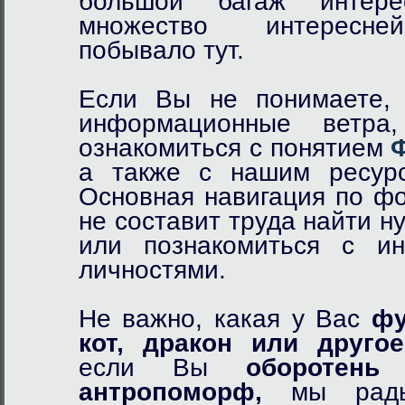
большой багаж интер
множество интересне
побывало тут.
Если Вы не понимаете, 
информационные ветр
ознакомиться с понятием
а также с нашим ресурс
Основная навигация по фо
не составит труда найти 
или познакомиться с и
личностями.
Не важно, какая у Вас
фу
кот,
дракон
или другое
если Вы
оборотень
и
антропоморф,
мы рады