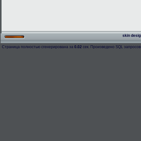
skin desig
Страница полностью сгенерирована за
0.02
сек. Произведено SQL запросов