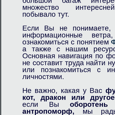
большой багаж интер
множество интересне
побывало тут.
Если Вы не понимаете, 
информационные ветр
ознакомиться с понятием
а также с нашим ресурс
Основная навигация по фо
не составит труда найти 
или познакомиться с и
личностями.
Не важно, какая у Вас
фу
кот,
дракон
или другое
если Вы
оборотень
и
антропоморф,
мы рады