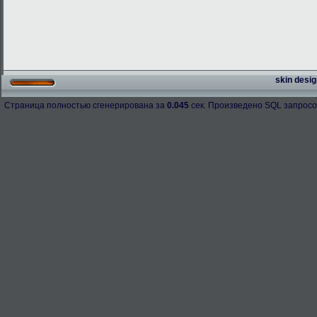
skin desig
Страница полностью сгенерирована за
0.045
сек. Произведено SQL запросо