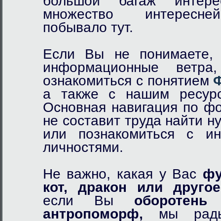
большой багаж интер
множество интересне
побывало тут.
Если Вы не понимаете, 
информационные ветр
ознакомиться с понятием
а также с нашим ресурс
Основная навигация по фо
не составит труда найти 
или познакомиться с и
личностями.
Не важно, какая у Вас
фу
кот,
дракон
или другое
если Вы
оборотень
и
антропоморф,
мы рады