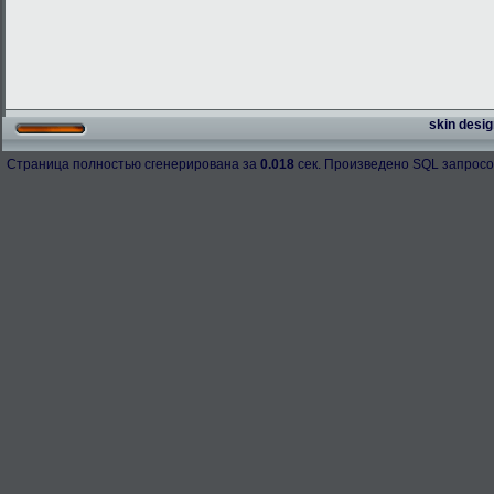
skin desig
Страница полностью сгенерирована за
0.018
сек. Произведено SQL запросо