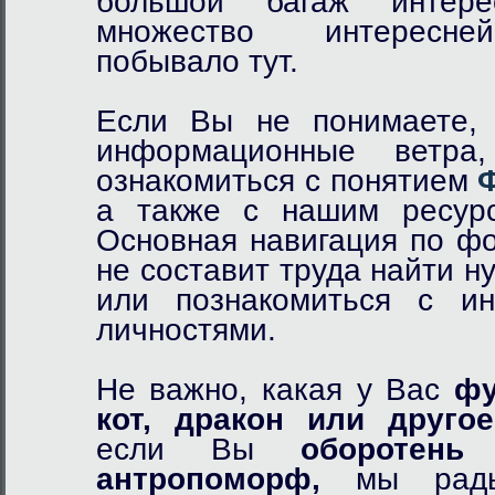
большой багаж интер
множество интересне
побывало тут.
Если Вы не понимаете, 
информационные ветр
ознакомиться с понятием
а также с нашим ресурс
Основная навигация по фо
не составит труда найти 
или познакомиться с и
личностями.
Не важно, какая у Вас
фу
кот,
дракон
или другое
если Вы
оборотень
и
антропоморф,
мы рады