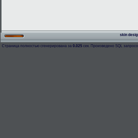
skin desig
Страница полностью сгенерирована за
0.025
сек. Произведено SQL запросо