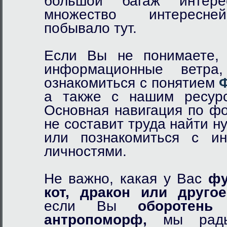
большой багаж интер
множество интересне
побывало тут.
Если Вы не понимаете, 
информационные ветр
ознакомиться с понятием
а также с нашим ресурс
Основная навигация по фо
не составит труда найти 
или познакомиться с и
личностями.
Не важно, какая у Вас
фу
кот,
дракон
или другое
если Вы
оборотень
и
антропоморф,
мы рады