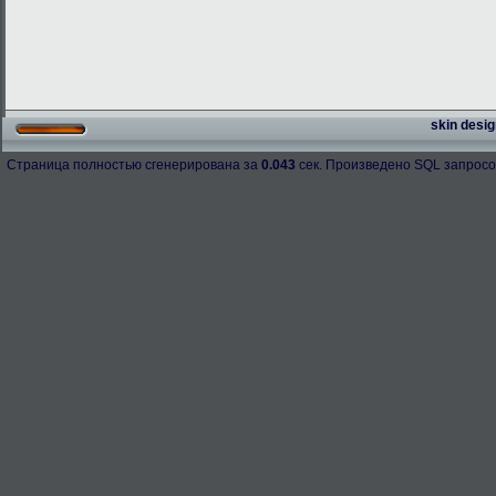
skin desig
Страница полностью сгенерирована за
0.043
сек. Произведено SQL запросо