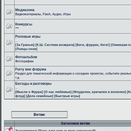
Медиазона
Видеоматериалы, Flash, Аудио, Игры
Конкурсы
***
Ролевые игры
...
[За Гранью]
[К.Ш. Система возврата]
[Беги, фуррик, беги!]
[Ожившая п
[Ловцы снов]
Фотоальбом
Фотографии.
Furry вне форума
Раздел для тематичской информации о соседних проектах, событиях реальн
т.д.
Беседы и разговоры
...
[Мысли о Фурри]
[О нас любимых]
[Флудилки, кричалки и вопилки]
[К
флуд]
[Дела семейные]
[Быстрые игры]
Ветви:
Заголовок ветви
Знакомимся (Тема для новых пользователей)