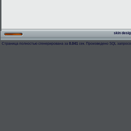
skin desig
Страница полностью сгенерирована за
0.041
сек. Произведено SQL запросо