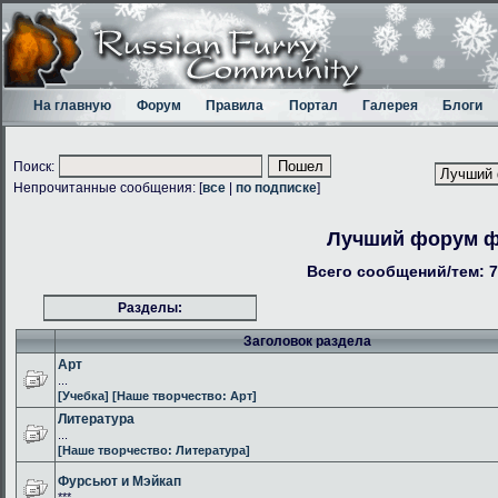
На главную
Форум
Правила
Портал
Галерея
Блоги
Поиск:
Непрочитанные сообщения: [
все
|
по подписке
]
Лучший форум 
Всего сообщений/тем: 7
Разделы:
Заголовок раздела
Арт
...
[Учебка]
[Наше творчество: Арт]
Литература
...
[Наше творчество: Литература]
Фурсьют и Мэйкап
***