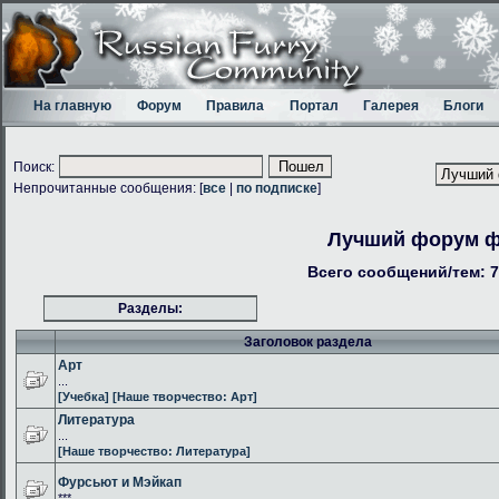
На главную
Форум
Правила
Портал
Галерея
Блоги
Поиск:
Непрочитанные сообщения: [
все
|
по подписке
]
Лучший форум 
Всего сообщений/тем: 7
Разделы:
Заголовок раздела
Арт
...
[Учебка]
[Наше творчество: Арт]
Литература
...
[Наше творчество: Литература]
Фурсьют и Мэйкап
***