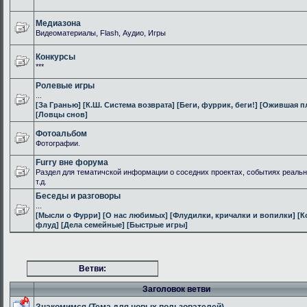
Медиазона
Видеоматериалы, Flash, Аудио, Игры
Конкурсы
***
Ролевые игры
...
[За Гранью]
[К.Ш. Система возврата]
[Беги, фуррик, беги!]
[Ожившая п
[Ловцы снов]
Фотоальбом
Фотографии.
Furry вне форума
Раздел для тематичской информации о соседних проектах, событиях реальн
т.д.
Беседы и разговоры
...
[Мысли о Фурри]
[О нас любимых]
[Флудилки, кричалки и вопилки]
[К
флуд]
[Дела семейные]
[Быстрые игры]
Ветви:
Заголовок ветви
Знакомимся (Тема для новых пользователей)