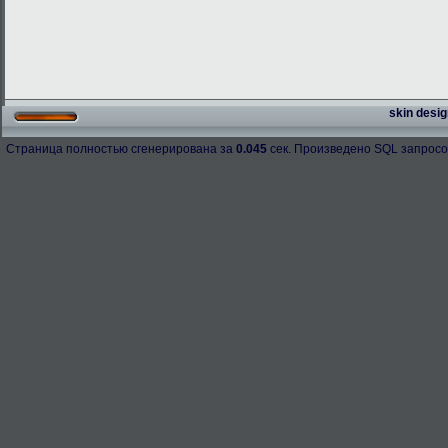
skin desig
Страница полностью сгенерирована за
0.045
сек. Произведено SQL запросо