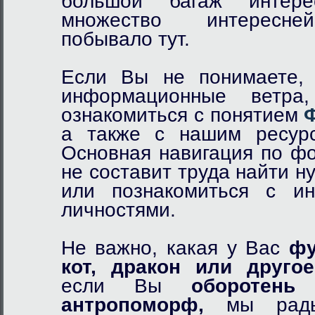
большой багаж интер
множество интересне
побывало тут.
Если Вы не понимаете, 
информационные ветр
ознакомиться с понятием
а также с нашим ресурс
Основная навигация по фо
не составит труда найти 
или познакомиться с и
личностями.
Не важно, какая у Вас
фу
кот,
дракон
или другое
если Вы
оборотень
и
антропоморф,
мы рады