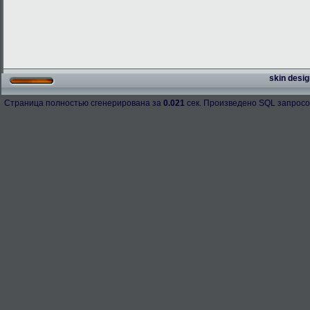
skin desig
Страница полностью сгенерирована за
0.021
сек. Произведено SQL запросо