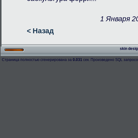
1 Января 20
< Назад
skin desig
Страница полностью сгенерирована за
0.031
сек. Произведено SQL запросо