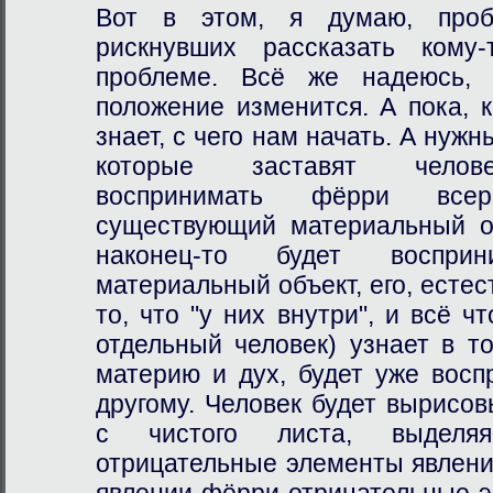
Вот в этом, я думаю, проб
рискнувших рассказать ком
проблеме. Всё же надеюсь, ч
положение изменится. А пока, 
знает, с чего нам начать. А нуж
которые заставят челове
воспринимать фёрри все
существующий материальный об
наконец-то будет воспр
материальный объект, его, естес
то, что "у них внутри", и всё ч
отдельный человек) узнает в т
материю и дух, будет уже восп
другому. Человек будет вырисов
с чистого листа, выделя
отрицательные элементы явления.
явлении фёрри отрицательные э