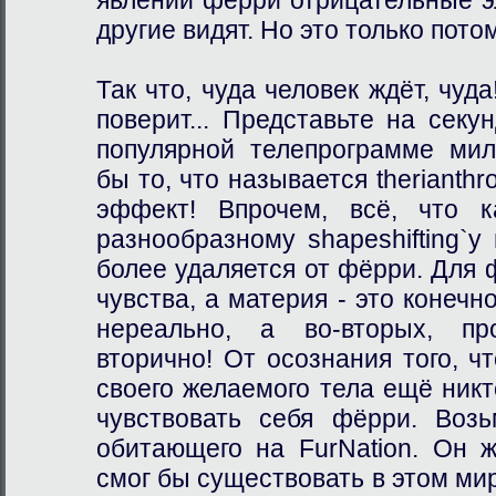
другие видят. Но это только потом
Так что, чуда человек ждёт, чуда
поверит... Представьте на секун
популярной телепрограмме ми
бы то, что называется therianthr
эффект! Впрочем, всё, что к
разнообразному shapeshifting`у
более удаляется от фёрри. Для
чувства, а материя - это конечн
нереально, а во-вторых, пр
вторично! От осознания того, ч
своего желаемого тела ещё никт
чувствовать себя фёрри. Возь
обитающего на FurNation. Он ж
смог бы существовать в этом мир