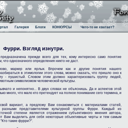
ртал
Галерея
Блоги
КОНКУРСЫ
Чего-то не хватает?
Фурри. Взгляд изнутри.
предназначена прежде всего для тех, кому интересно само понятие
м, что однозначного определения никто не даст.
лово, маркер или ярлык. Впрочем как и другие понятия нашего
азбираться в этимологии этого слова, можно сказать, что пришло оно к
rry - пушистый. Словом этим должно характеризовать группу людей,
ивотным символизмом человеческой культуры.
ывчато и непонятно... В двух словах не объяснишь. Да и аспектов этой
ько много, что мало кто претендует на полное понимание сего термина, и
свой вариант, а предложу Вам ознакомиться с материалами статей,
 разными представителями культурной группы Фурри. Каждый из
точной степени является отражением субъективного мнения автора,
лит Вам выделить для себя некоторые объективные черты и тем самым
"Кто такие фурри?".