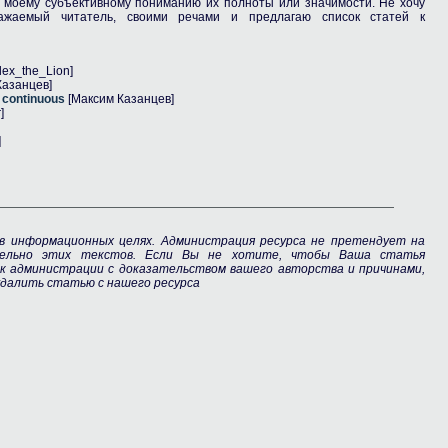
о моему субъективному пониманию их полноты или значимости. Не хочу
ажаемый читатель, своими речами и предлагаю список статей к
lex_the_Lion]
Казанцев]
 continuous
[Максим Казанцев]
]
]
в информационных целях. Администрация ресурса не претендует на
тельно этих текстов. Если Вы не хотите, чтобы Ваша статья
 к администрации с доказательством вашего авторства и причинами,
далить статью с нашего ресурса