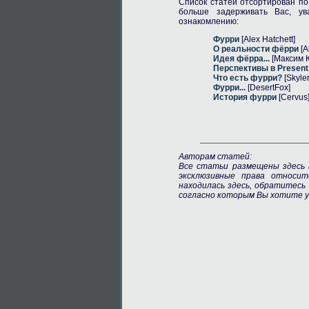
Список статей отсортирован п
больше задерживать Вас, ув
ознакомлению:
Фурри
[Alex Hatchett]
О реальности фёрри
[A
Идея фёрра...
[Максим 
Перспективы в Present
Что есть фурри?
[Skyler
Фурри...
[DesertFox]
История фурри
[Cervus
Авторам статей:
Все статьи размещены здесь 
эксклюзивные права относи
находилась здесь, обратитесь
согласно которым Вы хотите у