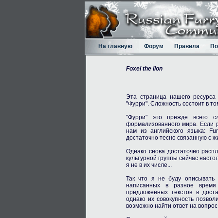
На главную
Форум
Правила
По
Foxel the lion
Эта страница нашего ресурса 
"Фурри". Сложность состоит в то
"Фурри" это прежде всего с
формализованного мира. Если р
нам из английского языка: Fu
достаточно тесно связанную с ж
Однако снова достаточно распл
культурной группы сейчас настол
я не в их числе...
Так что я не буду описывать 
написанных в разное время
предложенных текстов в доста
однако их совокупность позво
возможно найти ответ на вопрос 