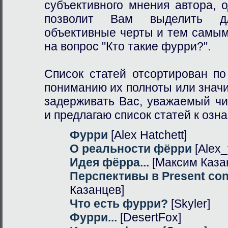
субъективного мнения автора, 
позволит Вам выделить д
объективные черты и тем самым
на вопрос "Кто такие фурри?".
Список статей отсортирован п
пониманию их полноты или знач
задерживать Вас, уважаемый чи
и предлагаю список статей к озн
Фурри
[Alex Hatchett]
О реальности фёрри
[Alex_
Идея фёрра...
[Максим Каза
Перспективы в Present con
Казанцев]
Что есть фурри?
[Skyler]
Фурри...
[DesertFox]