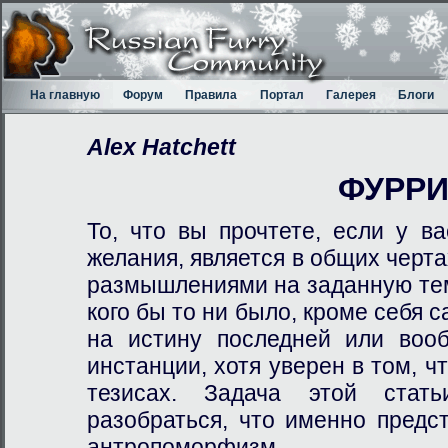
На главную
Форум
Правила
Портал
Галерея
Блоги
Alex Hatchett
ФУРР
То, что вы прочтете, если у в
желания, является в общих чер
размышлениями на заданную тем
кого бы то ни было, кроме себя с
на истину последней или вооб
инстанции, хотя уверен в том, ч
тезисах. Задача этой стат
разобраться, что именно предс
антропоморфизм.