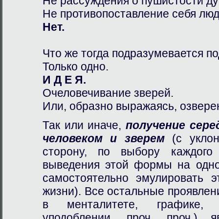
Не рассуждения о пушистости ду
Не противопоставление себя люд
Нет.
Что же тогда подразумевается по
Только одно.
И Д Е Я.
Очеловечивание зверей.
Или, образно выражаясь, озвере
Так или иначе,
получение сер
человеком и зверем
(с уклон
сторону, по выбору каждого
выведения этой формы на одно
самостоятельно эмулировать 
жизни). Все остальные проявлен
в менталитете, графике, 
уподоблении, проч, проч.) я