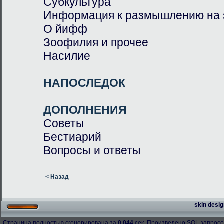
Субкультура
Информация к размышлению на 
О йифф
Зоофилия и прочее
Насилие
НАПОСЛЕДОК
ДОПОЛНЕНИЯ
Советы
Бестиарий
Вопросы и ответы
< Назад
skin desig
Страница полностью сгенерирована за
0.044
сек. Произведено SQL запросо