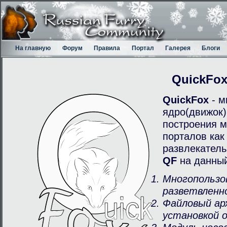
На главную
Форум
Правила
Портал
Галерея
Блоги
QuickFo
QuickFox
- м
ядро(движок)
построения м
порталов как
развлекатель
QF
на данный
Многопользо
разветвленн
Файловый ар
установкой 