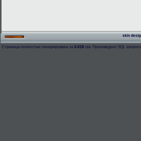
skin desig
Страница полностью сгенерирована за
0.028
сек. Произведено SQL запросо