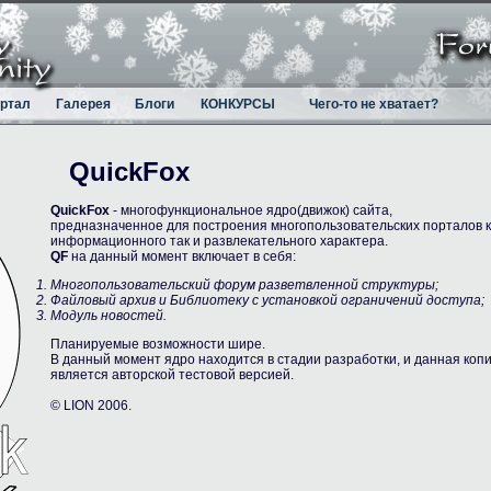
ртал
Галерея
Блоги
КОНКУРСЫ
Чего-то не хватает?
QuickFox
QuickFox
- многофункциональное ядро(движок) сайта,
предназначенное для построения многопользовательских порталов к
информационного так и развлекательного характера.
QF
на данный момент включает в себя:
Многопользовательский форум разветвленной структуры;
Файловый архив и Библиотеку с установкой ограничений доступа;
Модуль новостей.
Планируемые возможности шире.
В данный момент ядро находится в стадии разработки, и данная коп
является авторcкой тестовой версией.
© LION 2006.