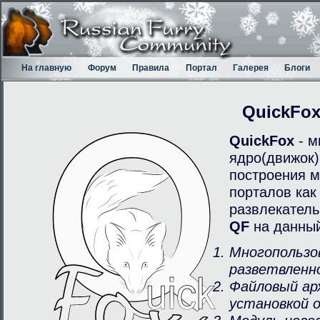
На главную
Форум
Правила
Портал
Галерея
Блоги
QuickFo
QuickFox
- м
ядро(движок)
построения м
порталов как
развлекатель
QF
на данный
Многопользо
разветвленн
Файловый ар
установкой 