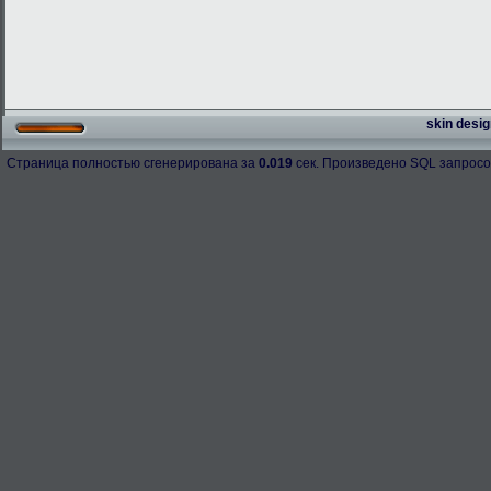
skin desig
Страница полностью сгенерирована за
0.019
сек. Произведено SQL запросо