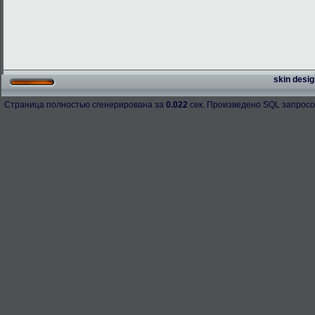
skin desig
Страница полностью сгенерирована за
0.022
сек. Произведено SQL запросо