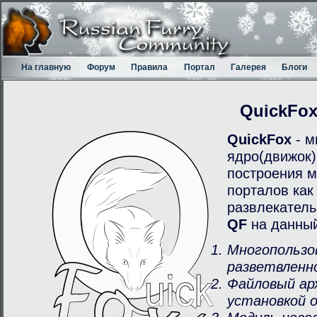
На главную
Форум
Правила
Портал
Галерея
Блоги
QuickFo
QuickFox
- м
ядро(движок)
построения м
порталов как
развлекатель
QF
на данный
Многопользо
разветвленн
Файловый ар
установкой 