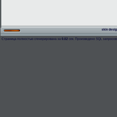
skin desig
Страница полностью сгенерирована за
0.02
сек. Произведено SQL запросов