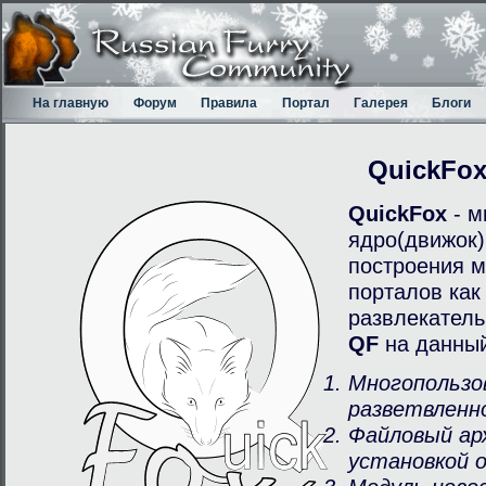
На главную
Форум
Правила
Портал
Галерея
Блоги
QuickFo
QuickFox
- м
ядро(движок)
построения м
порталов как
развлекатель
QF
на данный
Многопользо
разветвленн
Файловый ар
установкой 