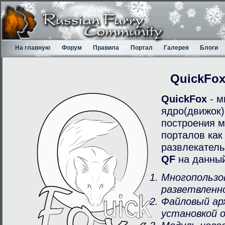
На главную
Форум
Правила
Портал
Галерея
Блоги
QuickFo
QuickFox
- м
ядро(движок)
построения м
порталов как
развлекатель
QF
на данный
Многопользо
разветвленн
Файловый ар
установкой 