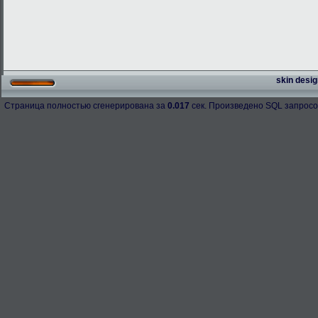
skin desig
Страница полностью сгенерирована за
0.017
сек. Произведено SQL запросо