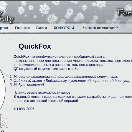
ртал
Галерея
Блоги
КОНКУРСЫ
Чего-то не хватает?
QuickFox
QuickFox
- многофункциональное ядро(движок) сайта,
предназначенное для построения многопользовательских порталов к
информационного так и развлекательного характера.
QF
на данный момент включает в себя:
Многопользовательский форум разветвленной структуры;
Файловый архив и Библиотеку с установкой ограничений доступа;
Модуль новостей.
Планируемые возможности шире.
В данный момент ядро находится в стадии разработки, и данная коп
является авторcкой тестовой версией.
© LION 2006.