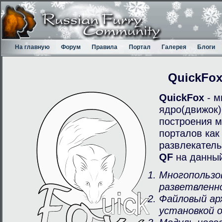
На главную
Форум
Правила
Портал
Галерея
Блоги
QuickFo
QuickFox
- м
ядро(движок)
построения м
порталов как
развлекатель
QF
на данный
Многопользо
разветвленн
Файловый ар
установкой 