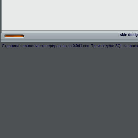
skin desig
Страница полностью сгенерирована за
0.041
сек. Произведено SQL запросо