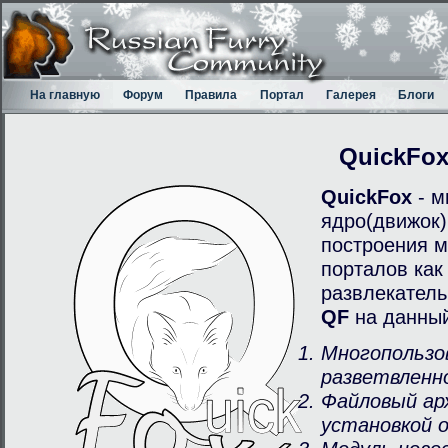
На главную
Форум
Правила
Портал
Галерея
Блоги
QuickFo
QuickFox
- м
ядро(движок)
построения м
порталов как
развлекатель
QF
на данный
Многопользо
разветвленн
Файловый ар
установкой 