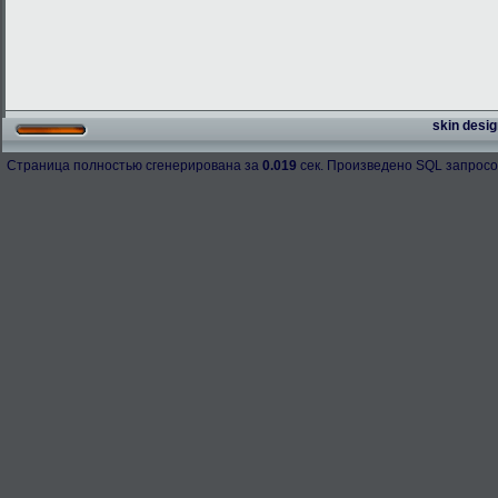
skin desig
Страница полностью сгенерирована за
0.019
сек. Произведено SQL запросо