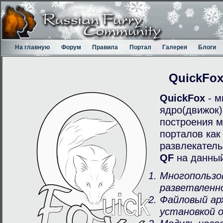
На главную
Форум
Правила
Портал
Галерея
Блоги
QuickFo
QuickFox
- м
ядро(движок)
построения м
порталов как
развлекатель
QF
на данный
Многопользо
разветвленн
Файловый ар
установкой 