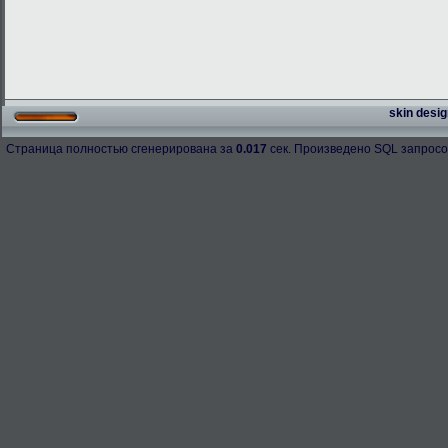
skin desig
Страница полностью сгенерирована за
0.017
сек. Произведено SQL запросо