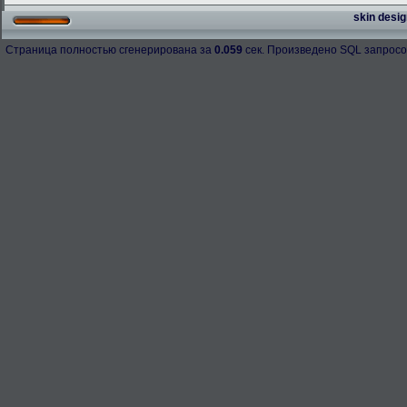
skin desig
Страница полностью сгенерирована за
0.059
сек. Произведено SQL запросо
h-98158
276.3 Kb.
Скачано: 67