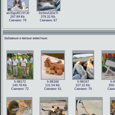
wUGguRCHYJ0
Dz3mvUjGzTI
287.89 Kb.
378.32 Kb.
Скачано: 79
Скачано: 67
Забавные и милые животные.
h-98172
h-98168
h-98167
h-
140.78 Kb.
131.54 Kb.
107.22 Kb.
350.
Скачано: 72
Скачано: 61
Скачано: 70
Скач