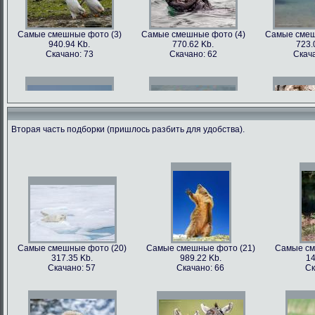
Самые смешные фото (3)
Самые смешные фото (4)
Самые смеш
940.94 Kb.
770.62 Kb.
723.
Скачано: 73
Скачано: 62
Скача
Вторая часть подборки (пришлось разбить для удобства).
Самые смешные фото (6)
Самые смешные фото (7)
Самые смеш
602.89 Kb.
741.35 Kb.
1179
Скачано: 68
Скачано: 70
Скача
Самые смешные фото (20)
Самые смешные фото (21)
Самые см
317.35 Kb.
989.22 Kb.
14
Самые смешные фото (9)
Самые смешные фото (10)
Самые сме
Скачано: 57
Скачано: 66
Ск
562.79 Kb.
899.22 Kb.
81
Скачано: 81
Скачано: 68
Ска