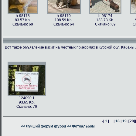
h-98178
h-98170
h-98174
83.57 Kb.
108.59 Kb.
133.73 Kb.
Скачано: 69
Скачано: 64
Скачано: 69
С
Вот такое объявление висит на местных прикормах в Курской обл. Кабаны 
h-98176
h-98171
h-98162
h-98163
76.47 Kb.
187.62 Kb.
80.24 Kb.
316.54 Kb.
Скачано: 63
Скачано: 66
Скачано: 64
Скачано: 59
124090.1
93.65 Kb.
Скачано: 76
-|
1
| ... |
18
|
19
|
[20]
h-98160
<< Лучший форум фурри
h-98164
<< Фотоальбом
h-98161
378.57 Kb.
382.13 Kb.
305.14 Kb.
Скачано: 74
Скачано: 58
Скачано: 58
С