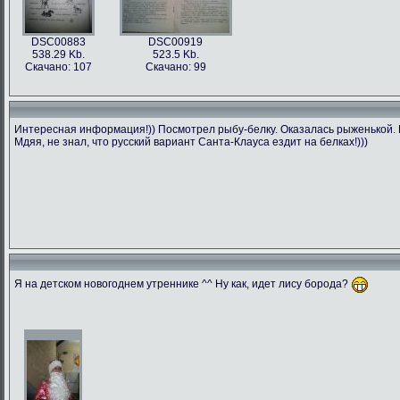
DSC00883
DSC00919
538.29 Kb.
523.5 Kb.
Скачано: 107
Скачано: 99
Интересная информация!)) Посмотрел рыбу-белку. Оказалась рыженькой. П
Мдяя, не знал, что русский вариант Санта-Клауса ездит на белках!)))
Я на детском новогоднем утреннике ^^ Ну как, идет лису борода?