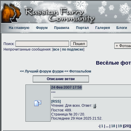
На главную
Форум
Правила
Портал
Галерея
Блоги
Поиск:
Непрочитанные сообщения: [
все
|
по подписке
]
Весёлые фо
<< Лучший форум фурри
<< Фотоальбом
Описание ветви
24 Фев 2007 17:58
***
[RSS]
Чтение: Для всех. Ответ:
.
Постов: 489.
Страница № 20 / 20.
Последнее 29 Ноя 2025 21:52.
-|
1
| ... |
18
|
19
|
[20]