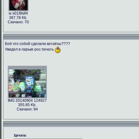
w x01I9ldf4
387.78 Kb.
Скачано: 70
Боб что собой сделали китаёзы????
Увидел в ларьке рос печать
IMG 20140904 124927
355.85 Kb.
Скачано: 94
Цитата: