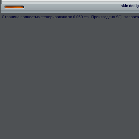
skin desig
Страница полностью сгенерирована за
0.069
сек. Произведено SQL запросо
h-98158
276.3 Kb.
Скачано: 67