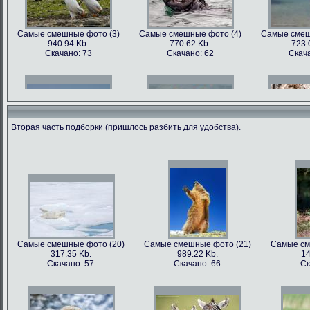
Самые смешные фото (3)
Самые смешные фото (4)
Самые смеш
940.94 Kb.
770.62 Kb.
723.
Скачано: 73
Скачано: 62
Скача
Вторая часть подборки (пришлось разбить для удобства).
Самые смешные фото (6)
Самые смешные фото (7)
Самые смеш
602.89 Kb.
741.35 Kb.
1179
Скачано: 68
Скачано: 70
Скача
Самые смешные фото (20)
Самые смешные фото (21)
Самые см
317.35 Kb.
989.22 Kb.
14
Самые смешные фото (9)
Самые смешные фото (10)
Самые сме
Скачано: 57
Скачано: 66
Ск
562.79 Kb.
899.22 Kb.
81
Скачано: 81
Скачано: 68
Ска