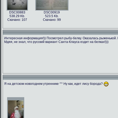
DSC00883
DSC00919
538.29 Kb.
523.5 Kb.
Скачано: 107
Скачано: 99
Интересная информация!)) Посмотрел рыбу-белку. Оказалась рыженькой. П
Мдяя, не знал, что русский вариант Санта-Клауса ездит на белках!)))
Я на детском новогоднем утреннике ^^ Ну как, идет лису борода?