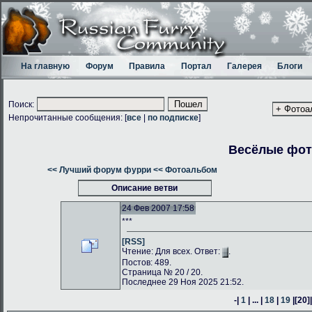
На главную
Форум
Правила
Портал
Галерея
Блоги
Поиск:
Непрочитанные сообщения: [
все
|
по подписке
]
Весёлые фо
<< Лучший форум фурри
<< Фотоальбом
Описание ветви
24 Фев 2007 17:58
***
[RSS]
Чтение: Для всех. Ответ:
.
Постов: 489.
Страница № 20 / 20.
Последнее 29 Ноя 2025 21:52.
-|
1
| ... |
18
|
19
|
[20]