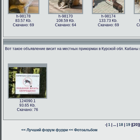
h-98178
h-98170
h-98174
83.57 Kb.
108.59 Kb.
133.73 Kb.
Скачано: 69
Скачано: 64
Скачано: 69
С
Вот такое объявление висит на местных прикормах в Курской обл. Кабаны 
h-98176
h-98171
h-98162
h-98163
76.47 Kb.
187.62 Kb.
80.24 Kb.
316.54 Kb.
Скачано: 63
Скачано: 66
Скачано: 64
Скачано: 59
124090.1
93.65 Kb.
Скачано: 76
-|
1
| ... |
18
|
19
|
[20]
h-98160
<< Лучший форум фурри
h-98164
<< Фотоальбом
h-98161
378.57 Kb.
382.13 Kb.
305.14 Kb.
Скачано: 74
Скачано: 58
Скачано: 58
С