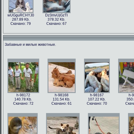
wUGguRCHYJ0
Dz3mvUjGzTI
287.89 Kb.
378.32 Kb.
Скачано: 79
Скачано: 67
Забавные и милые животные.
h-98172
h-98168
h-98167
h-
140.78 Kb.
131.54 Kb.
107.22 Kb.
350.
Скачано: 72
Скачано: 61
Скачано: 70
Скач