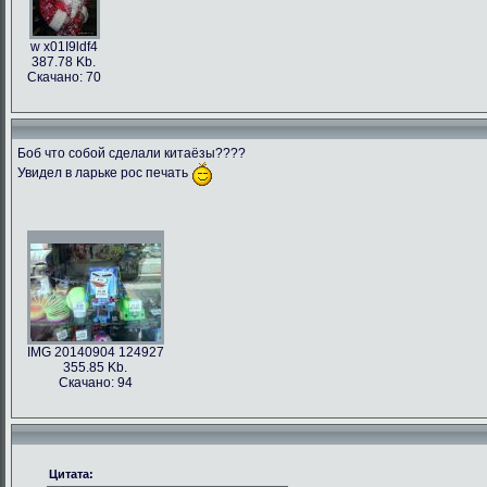
w x01I9ldf4
387.78 Kb.
Скачано: 70
Боб что собой сделали китаёзы????
Увидел в ларьке рос печать
IMG 20140904 124927
355.85 Kb.
Скачано: 94
Цитата: