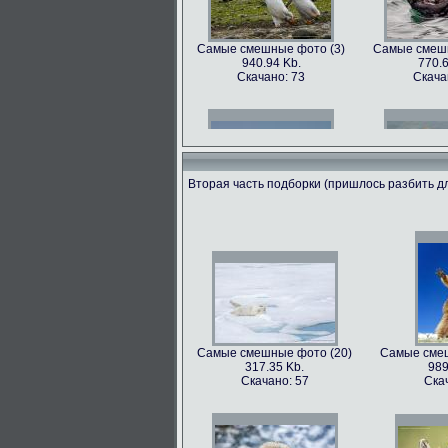
Самые смешные фото (3)
Самые смешн
940.94 Kb.
770.6
Скачано: 73
Скача
Вторая часть подборки (пришлось разбить дл
Самые смешные фото (6)
Самые смешн
602.89 Kb.
741.3
Скачано: 68
Скача
Самые смешные фото (20)
Самые смеш
317.35 Kb.
989
Самые смешные фото (9)
Самые смешн
Скачано: 57
Ска
562.79 Kb.
899.
Скачано: 81
Скача