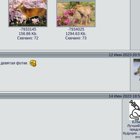
ные фото (19)
2.05 Kb.
чано: 65
-7933145
-7934025
156.86 Kb.
1294.63 Kb.
Скачано: 72
Скачано: 73
ные фото (36)
Самые смешные фото (37)
.84 Kb.
894.95 Kb.
12 Июн 2023 20:51
чано: 69
Скачано: 59
 девятая фотки.
-7339503
167.18 Kb.
Скачано: 79
14 Июн 2023 18:59
EJS
Лучший
предс
будущее..
ег