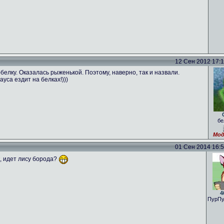
12 Сен 2012 17:16
лку. Оказалась рыженькой. Поэтому, наверно, так и назвали.
ауса ездит на белках!)))
бе
Мод
01 Сен 2014 16:59
к, идет лису борода?
4
ПурПу