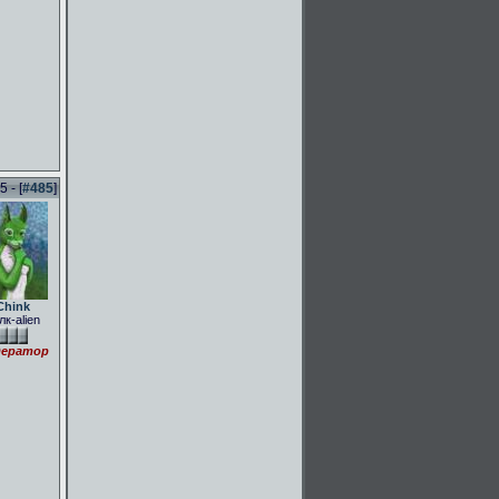
 - [
#485
]
Chink
лк-alien
ератор