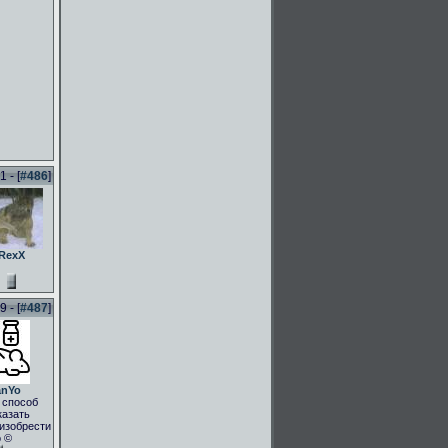
 - [
#486
]
RexX
 - [
#487
]
anYo
 способ
казать
.изобрести
о ©