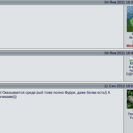
04 Янв 2011 18:34
бе
Мод
04 Янв 2011 18:41
El
А 
по
ОДУ
11 Сен 2012 18:07
Оказывается среди рыб тоже полно Фурри, даже белки есть!) А
чиками)))
Пя
У