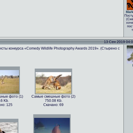
Mark
Посту
(Сиа
хоче
пос
13 Сен 2019 04:03
сты конкурса «Comedy Wildlife Photography Awards 2019». (Стырено с
ные фото (1)
Самые смешные фото (2)
.6 Kb.
750.08 Kb.
но: 125
Скачано: 69