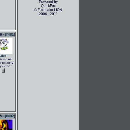
Powered by
QuickFox
© Foxel aka LION
2006 - 2011
 - [
#481
]
alex
ичего не
 но хочу
учитсо
 - [
#482
]