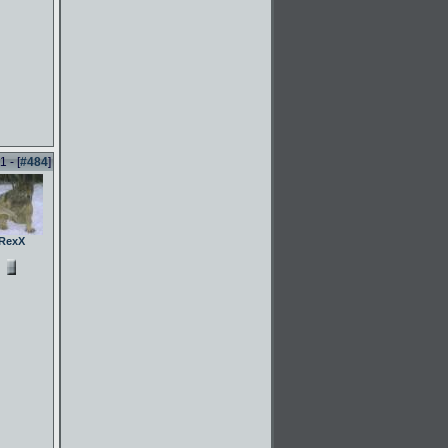
 - [
#484
]
RexX