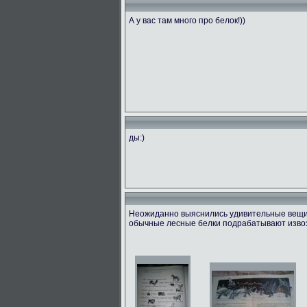
А у вас там много про белок!))
ды:)
Неожиданно выяснились удивительные вещи! 
обычные лесные белки подрабатывают извоз