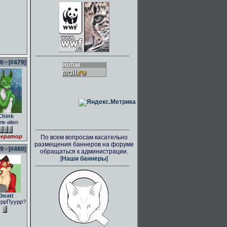
 - [
#479
]
Chink
лк-alien
ератор
По всем вопросам касательно
размещения баннеров на форуме
 - [
#480
]
обращаться к администрации.
[
Наши баннеры
]
0watt
ррПуурр?