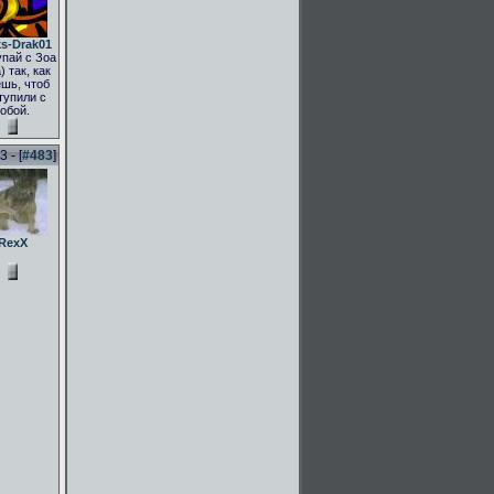
s-Drak01
пай с Зоа
) так, как
шь, чтоб
тупили с
тобой.
 - [
#483
]
RexX