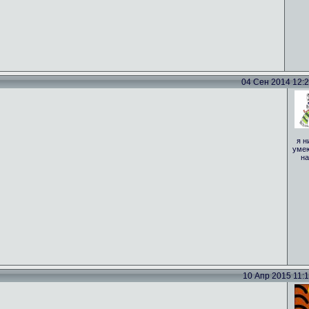
04 Сен 2014 12:29
я н
умею
на
10 Апр 2015 11:15