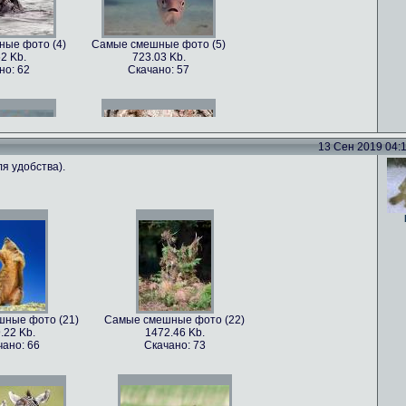
ые фото (4)
Самые смешные фото (5)
2 Kb.
723.03 Kb.
но: 62
Скачано: 57
13 Сен 2019 04:11
я удобства).
ые фото (7)
Самые смешные фото (8)
5 Kb.
1179.22 Kb.
но: 70
Скачано: 62
ные фото (21)
Самые смешные фото (22)
.22 Kb.
1472.46 Kb.
ые фото (10)
Самые смешные фото (11)
чано: 66
Скачано: 73
22 Kb.
814.79 Kb.
но: 68
Скачано: 78