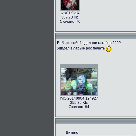
w x01I9ldf4
387.78 Kb.
Скачано: 70
Боб что собой сделали китаёзы????
Увидел в ларьке рос печать
IMG 20140904 124927
355.85 Kb.
Скачано: 94
Цитата: