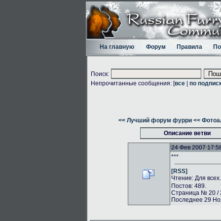
На главную
Форум
Правила
По
Поиск:
Непрочитанные сообщения: [
все
|
по подпис
<< Лучший форум фурри
<< Фото
Описание ветви
24 Фев 2007 17:5
***
[RSS]
Чтение: Для всех
Постов: 489.
Страница № 20 / 
Последнее 29 Ноя