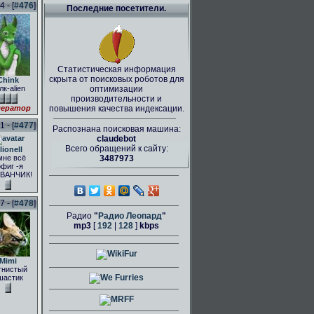
 - [
#476
]
Последние посетители.
Статистическая информация
скрыта от поисковых роботов для
Chink
лк-alien
оптимизации
производительности и
ератор
повышения качества индексации.
 - [
#477
]
Распознана поисковая машина:
claudebot
Всего обращений к сайту:
lionell
мне всё
3487973
фиг -я
ВАНЧИК!
 - [
#478
]
Радио
"
Радио Леопард
"
mp3
[
192
|
128
]
kbps
Mimi
тнистый
шастик