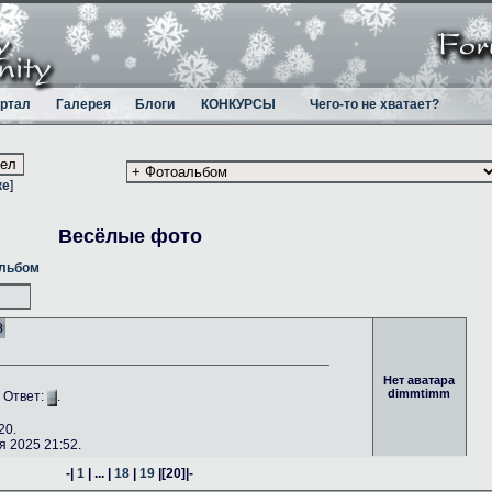
ртал
Галерея
Блоги
КОНКУРСЫ
Чего-то не хватает?
ке
]
Весёлые фото
альбом
8
Нет аватара
dimmtimm
. Ответ:
.
20.
 2025 21:52.
-|
1
| ... |
18
|
19
|
[20]
|-