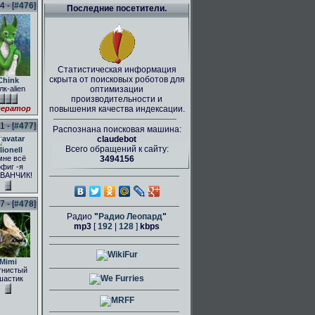
 - [
#476
]
Последние посетители.
Статистическая информация
скрыта от поисковых роботов для
Chink
лк-alien
оптимизации
производительности и
ератор
повышения качества индексации.
 - [
#477
]
Распознана поисковая машина:
claudebot
Всего обращений к сайту:
lionell
мне всё
3494156
фиг -я
ВАНЧИК!
 - [
#478
]
Радио
"
Радио Леопард
"
mp3
[
192
|
128
]
kbps
Mimi
тнистый
шастик