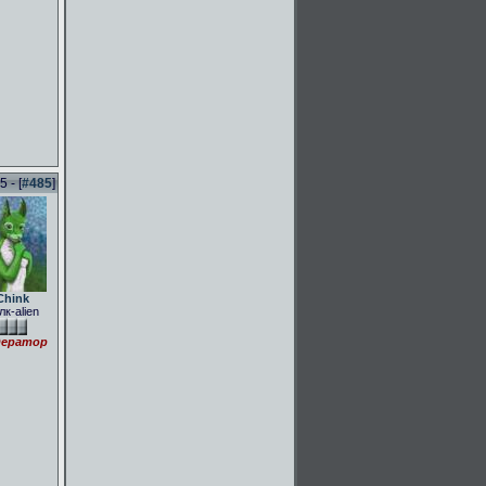
 - [
#485
]
Chink
лк-alien
ератор