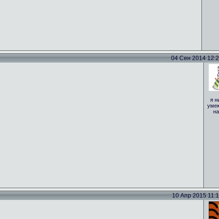
04 Сен 2014 12:29
я н
умею
на
10 Апр 2015 11:15