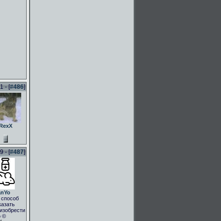
 - [
#486
]
RexX
 - [
#487
]
anYo
 способ
казать
.изобрести
о ©