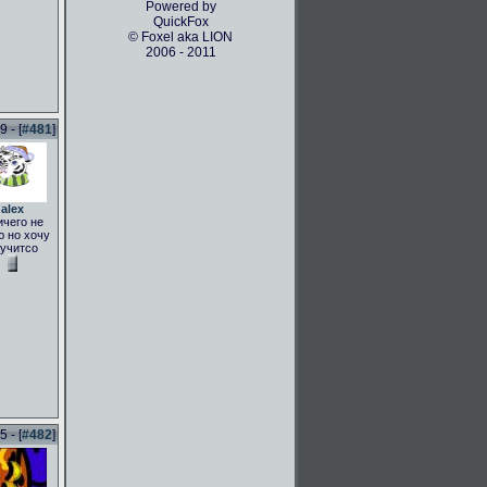
Powered by
QuickFox
© Foxel aka LION
2006 - 2011
 - [
#481
]
alex
ичего не
 но хочу
учитсо
 - [
#482
]