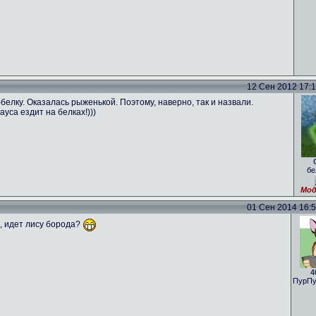
12 Сен 2012 17:16
лку. Оказалась рыженькой. Поэтому, наверно, так и назвали.
ауса ездит на белках!)))
бе
Мод
01 Сен 2014 16:59
к, идет лису борода?
4
ПурПу