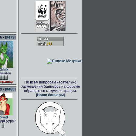
 - [
#479
]
Chink
лк-alien
ератор
По всем вопросам касательно
размещения баннеров на форуме
 - [
#480
]
обращаться к администрации.
[
Наши баннеры
]
0watt
ррПуурр?