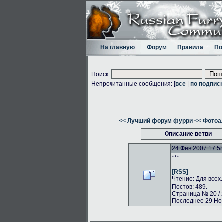
На главную
Форум
Правила
По
Поиск:
Непрочитанные сообщения: [
все
|
по подпис
<< Лучший форум фурри
<< Фото
Описание ветви
24 Фев 2007 17:5
***
[RSS]
Чтение: Для всех
Постов: 489.
Страница № 20 / 
Последнее 29 Ноя