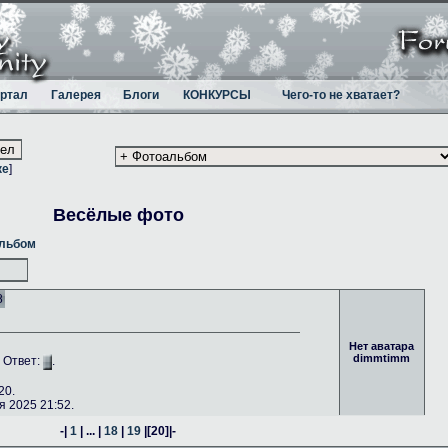
ртал
Галерея
Блоги
КОНКУРСЫ
Чего-то не хватает?
ке
]
Весёлые фото
альбом
8
Нет аватара
dimmtimm
. Ответ:
.
20.
 2025 21:52.
-|
1
| ... |
18
|
19
|
[20]
|-