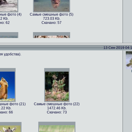
ые фото (4)
Самые смешные фото (5)
2 Kb.
723.03 Kb.
но: 62
Скачано: 57
13 Сен 2019 04:11
я удобства).
ые фото (7)
Самые смешные фото (8)
5 Kb.
1179.22 Kb.
но: 70
Скачано: 62
ные фото (21)
Самые смешные фото (22)
.22 Kb.
1472.46 Kb.
ые фото (10)
Самые смешные фото (11)
чано: 66
Скачано: 73
22 Kb.
814.79 Kb.
но: 68
Скачано: 78