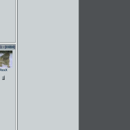
 - [
#484
]
RexX