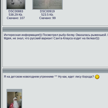
DSC00883
DSC00919
538.29 Kb.
523.5 Kb.
Скачано: 107
Скачано: 99
Интересная информация!)) Посмотрел рыбу-белку. Оказалась рыженькой. П
Мдяя, не знал, что русский вариант Санта-Клауса ездит на белках!)))
Я на детском новогоднем утреннике ^^ Ну как, идет лису борода?