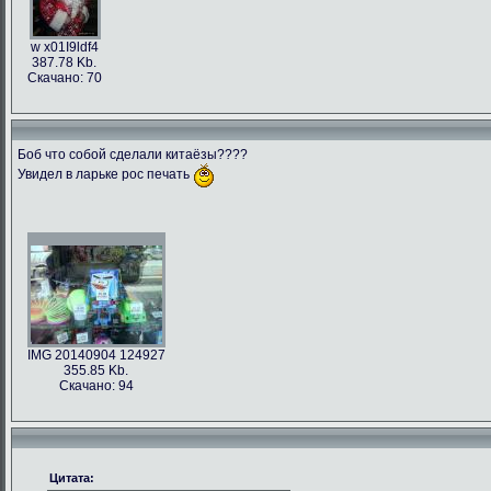
w x01I9ldf4
387.78 Kb.
Скачано: 70
Боб что собой сделали китаёзы????
Увидел в ларьке рос печать
IMG 20140904 124927
355.85 Kb.
Скачано: 94
Цитата: