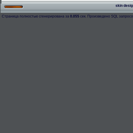
skin desig
Страница полностью сгенерирована за
0.055
сек. Произведено SQL запросо
h-98158
276.3 Kb.
Скачано: 67