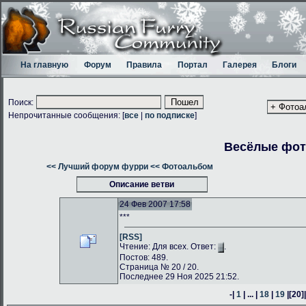
На главную
Форум
Правила
Портал
Галерея
Блоги
Поиск:
Непрочитанные сообщения: [
все
|
по подписке
]
Весёлые фо
<< Лучший форум фурри
<< Фотоальбом
Описание ветви
24 Фев 2007 17:58
***
[RSS]
Чтение: Для всех. Ответ:
.
Постов: 489.
Страница № 20 / 20.
Последнее 29 Ноя 2025 21:52.
-|
1
| ... |
18
|
19
|
[20]