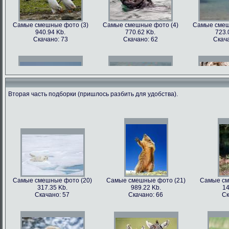
Самые смешные фото (3)
Самые смешные фото (4)
Самые смеш
940.94 Kb.
770.62 Kb.
723.
Скачано: 73
Скачано: 62
Скача
Вторая часть подборки (пришлось разбить для удобства).
Самые смешные фото (6)
Самые смешные фото (7)
Самые смеш
602.89 Kb.
741.35 Kb.
1179
Скачано: 68
Скачано: 70
Скача
Самые смешные фото (20)
Самые смешные фото (21)
Самые см
317.35 Kb.
989.22 Kb.
14
Самые смешные фото (9)
Самые смешные фото (10)
Самые сме
Скачано: 57
Скачано: 66
Ск
562.79 Kb.
899.22 Kb.
81
Скачано: 81
Скачано: 68
Ска