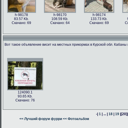
h-98178
h-98170
h-98174
83.57 Kb.
108.59 Kb.
133.73 Kb.
Скачано: 69
Скачано: 64
Скачано: 69
С
Вот такое объявление висит на местных прикормах в Курской обл. Кабаны 
h-98176
h-98171
h-98162
h-98163
76.47 Kb.
187.62 Kb.
80.24 Kb.
316.54 Kb.
Скачано: 63
Скачано: 66
Скачано: 64
Скачано: 59
124090.1
93.65 Kb.
Скачано: 76
-|
1
| ... |
18
|
19
|
[20]
h-98160
<< Лучший форум фурри
h-98164
<< Фотоальбом
h-98161
378.57 Kb.
382.13 Kb.
305.14 Kb.
Скачано: 74
Скачано: 58
Скачано: 58
С