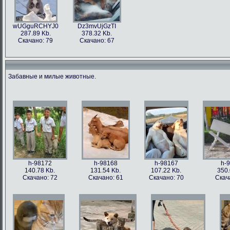
wUGguRCHYJ0
Dz3mvUjGzTI
287.89 Kb.
378.32 Kb.
Скачано: 79
Скачано: 67
Забавные и милые животные.
h-98172
h-98168
h-98167
h-
140.78 Kb.
131.54 Kb.
107.22 Kb.
350.
Скачано: 72
Скачано: 61
Скачано: 70
Скач