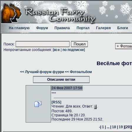
На главную
Форум
Правила
Портал
Галерея
Блоги
Поиск:
Непрочитанные сообщения: [
все
|
по подписке
]
Весёлые фо
<< Лучший форум фурри
<< Фотоальбом
Описание ветви
24 Фев 2007 17:58
***
[RSS]
Чтение: Для всех. Ответ:
.
Постов: 489.
Страница № 20 / 20.
Последнее 29 Ноя 2025 21:52.
-|
1
| ... |
18
|
19
|
[20]