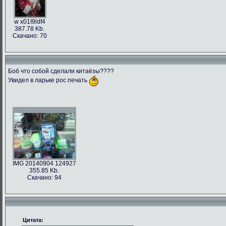
w x01I9ldf4
387.78 Kb.
Скачано: 70
Боб что собой сделали китаёзы????
Увидел в ларьке рос печать
IMG 20140904 124927
355.85 Kb.
Скачано: 94
Цитата: