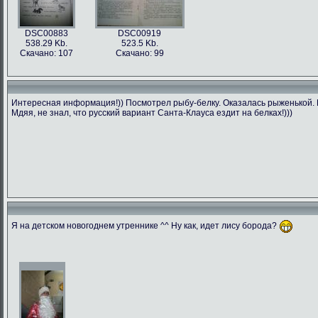
DSC00883
DSC00919
538.29 Kb.
523.5 Kb.
Скачано: 107
Скачано: 99
Интересная информация!)) Посмотрел рыбу-белку. Оказалась рыженькой. П
Мдяя, не знал, что русский вариант Санта-Клауса ездит на белках!)))
Я на детском новогоднем утреннике ^^ Ну как, идет лису борода?