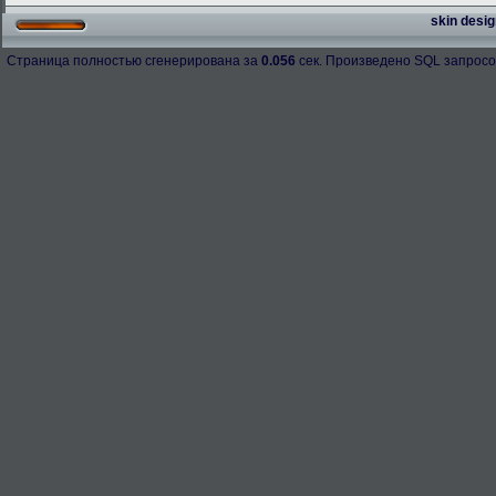
skin desig
Страница полностью сгенерирована за
0.056
сек. Произведено SQL запросо
h-98158
276.3 Kb.
Скачано: 67