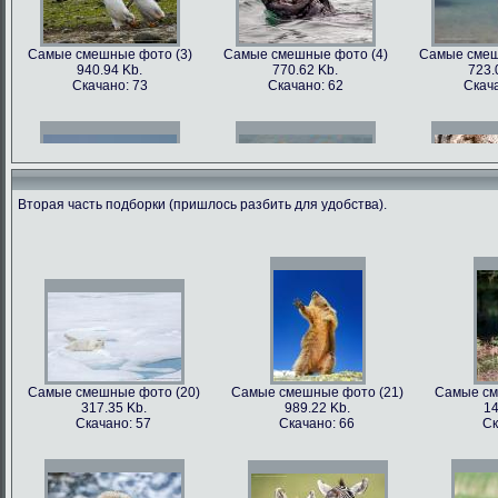
Самые смешные фото (3)
Самые смешные фото (4)
Самые смеш
940.94 Kb.
770.62 Kb.
723.
Скачано: 73
Скачано: 62
Скача
Вторая часть подборки (пришлось разбить для удобства).
Самые смешные фото (6)
Самые смешные фото (7)
Самые смеш
602.89 Kb.
741.35 Kb.
1179
Скачано: 68
Скачано: 70
Скача
Самые смешные фото (20)
Самые смешные фото (21)
Самые см
317.35 Kb.
989.22 Kb.
14
Самые смешные фото (9)
Самые смешные фото (10)
Самые сме
Скачано: 57
Скачано: 66
Ск
562.79 Kb.
899.22 Kb.
81
Скачано: 81
Скачано: 68
Ска