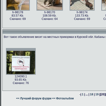
h-98178
h-98170
h-98174
83.57 Kb.
108.59 Kb.
133.73 Kb.
Скачано: 69
Скачано: 64
Скачано: 69
С
Вот такое объявление висит на местных прикормах в Курской обл. Кабаны 
h-98176
h-98171
h-98162
h-98163
76.47 Kb.
187.62 Kb.
80.24 Kb.
316.54 Kb.
Скачано: 63
Скачано: 66
Скачано: 64
Скачано: 59
124090.1
93.65 Kb.
Скачано: 76
-|
1
| ... |
18
|
19
|
[20]
h-98160
<< Лучший форум фурри
h-98164
<< Фотоальбом
h-98161
378.57 Kb.
382.13 Kb.
305.14 Kb.
Скачано: 74
Скачано: 58
Скачано: 58
С