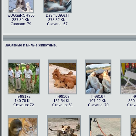
wUGguRCHYJ0
Dz3mvUjGzTI
287.89 Kb.
378.32 Kb.
Скачано: 79
Скачано: 67
Забавные и милые животные.
h-98172
h-98168
h-98167
h-
140.78 Kb.
131.54 Kb.
107.22 Kb.
350.
Скачано: 72
Скачано: 61
Скачано: 70
Скач