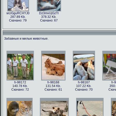
wUGguRCHYJ0
Dz3mvUjGzTI
287.89 Kb.
378.32 Kb.
Скачано: 79
Скачано: 67
Забавные и милые животные.
h-98172
h-98168
h-98167
h-
140.78 Kb.
131.54 Kb.
107.22 Kb.
350.
Скачано: 72
Скачано: 61
Скачано: 70
Скач