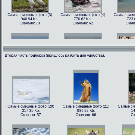
Самые смешные фото (3)
Самые смешные фото (4)
Самые смеш
940.94 Kb.
770.62 Kb.
723.
Скачано: 73
Скачано: 62
Скача
Вторая часть подборки (пришлось разбить для удобства).
Самые смешные фото (6)
Самые смешные фото (7)
Самые смеш
602.89 Kb.
741.35 Kb.
1179
Скачано: 68
Скачано: 70
Скача
Самые смешные фото (20)
Самые смешные фото (21)
Самые см
317.35 Kb.
989.22 Kb.
14
Самые смешные фото (9)
Самые смешные фото (10)
Самые сме
Скачано: 57
Скачано: 66
Ск
562.79 Kb.
899.22 Kb.
81
Скачано: 81
Скачано: 68
Ска