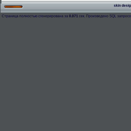
skin desig
Страница полностью сгенерирована за
0.071
сек. Произведено SQL запросо
h-98158
276.3 Kb.
Скачано: 67