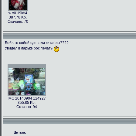
w x01I9ldf4
387.78 Kb.
Скачано: 70
Боб что собой сделали китаёзы????
Увидел в ларьке рос печать
IMG 20140904 124927
355.85 Kb.
Скачано: 94
Цитата: