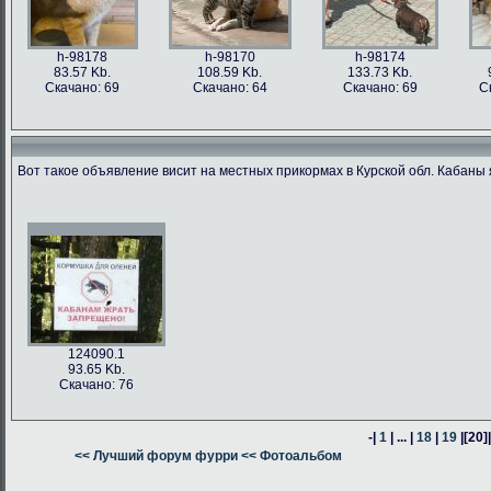
h-98178
h-98170
h-98174
83.57 Kb.
108.59 Kb.
133.73 Kb.
Скачано: 69
Скачано: 64
Скачано: 69
С
Вот такое объявление висит на местных прикормах в Курской обл. Кабаны 
h-98176
h-98171
h-98162
h-98163
76.47 Kb.
187.62 Kb.
80.24 Kb.
316.54 Kb.
Скачано: 63
Скачано: 66
Скачано: 64
Скачано: 59
124090.1
93.65 Kb.
Скачано: 76
-|
1
| ... |
18
|
19
|
[20]
h-98160
<< Лучший форум фурри
h-98164
<< Фотоальбом
h-98161
378.57 Kb.
382.13 Kb.
305.14 Kb.
Скачано: 74
Скачано: 58
Скачано: 58
С