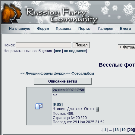
На главную
Форум
Правила
Портал
Галерея
Блоги
Поиск:
Непрочитанные сообщения: [
все
|
по подписке
]
Весёлые фо
<< Лучший форум фурри
<< Фотоальбом
Описание ветви
24 Фев 2007 17:58
***
[RSS]
Чтение: Для всех. Ответ:
.
Постов: 489.
Страница № 20 / 20.
Последнее 29 Ноя 2025 21:52.
-|
1
| ... |
18
|
19
|
[20]