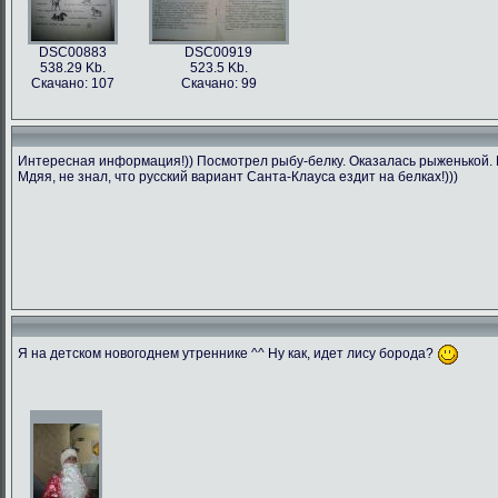
DSC00883
DSC00919
538.29 Kb.
523.5 Kb.
Скачано: 107
Скачано: 99
Интересная информация!)) Посмотрел рыбу-белку. Оказалась рыженькой. П
Мдяя, не знал, что русский вариант Санта-Клауса ездит на белках!)))
Я на детском новогоднем утреннике ^^ Ну как, идет лису борода?