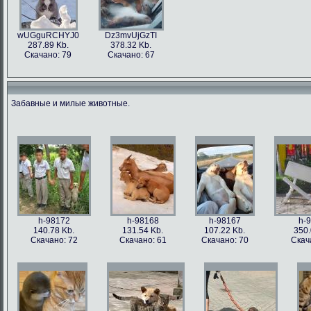
wUGguRCHYJ0
Dz3mvUjGzTI
287.89 Kb.
378.32 Kb.
Скачано: 79
Скачано: 67
Забавные и милые животные.
h-98172
h-98168
h-98167
h-
140.78 Kb.
131.54 Kb.
107.22 Kb.
350.
Скачано: 72
Скачано: 61
Скачано: 70
Скач