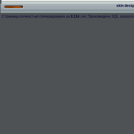
skin desig
Страница полностью сгенерирована за
0.116
сек. Произведено SQL запросо
h-98158
276.3 Kb.
Скачано: 67