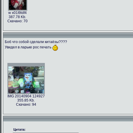
w x01I9ldf4
387.78 Kb.
Скачано: 70
Боб что собой сделали китаёзы????
Увидел в ларьке рос печать
IMG 20140904 124927
355.85 Kb.
Скачано: 94
Цитата: