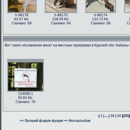
h-98178
h-98170
h-98174
83.57 Kb.
108.59 Kb.
133.73 Kb.
Скачано: 69
Скачано: 64
Скачано: 69
С
Вот такое объявление висит на местных прикормах в Курской обл. Кабаны 
h-98176
h-98171
h-98162
h-98163
76.47 Kb.
187.62 Kb.
80.24 Kb.
316.54 Kb.
Скачано: 63
Скачано: 66
Скачано: 64
Скачано: 59
124090.1
93.65 Kb.
Скачано: 76
-|
1
| ... |
18
|
19
|
[20]
h-98160
<< Лучший форум фурри
h-98164
<< Фотоальбом
h-98161
378.57 Kb.
382.13 Kb.
305.14 Kb.
Скачано: 74
Скачано: 58
Скачано: 58
С