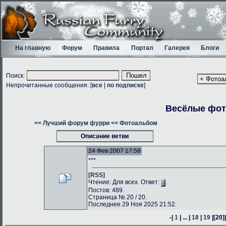
На главную
Форум
Правила
Портал
Галерея
Блоги
Поиск:
Непрочитанные сообщения: [
все
|
по подписке
]
Весёлые фо
<< Лучший форум фурри
<< Фотоальбом
Описание ветви
24 Фев 2007 17:58
***
[RSS]
Чтение: Для всех. Ответ:
.
Постов: 489.
Страница № 20 / 20.
Последнее 29 Ноя 2025 21:52.
-|
1
| ... |
18
|
19
|
[20]