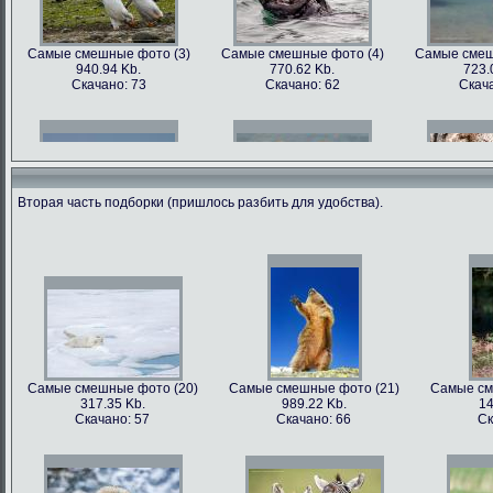
Самые смешные фото (3)
Самые смешные фото (4)
Самые смеш
940.94 Kb.
770.62 Kb.
723.
Скачано: 73
Скачано: 62
Скача
Вторая часть подборки (пришлось разбить для удобства).
Самые смешные фото (6)
Самые смешные фото (7)
Самые смеш
602.89 Kb.
741.35 Kb.
1179
Скачано: 68
Скачано: 70
Скача
Самые смешные фото (20)
Самые смешные фото (21)
Самые см
317.35 Kb.
989.22 Kb.
14
Самые смешные фото (9)
Самые смешные фото (10)
Самые сме
Скачано: 57
Скачано: 66
Ск
562.79 Kb.
899.22 Kb.
81
Скачано: 81
Скачано: 68
Ска