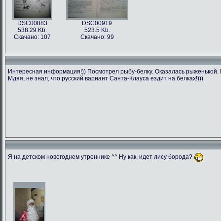
DSC00883
DSC00919
538.29 Kb.
523.5 Kb.
Скачано: 107
Скачано: 99
Интересная информация!)) Посмотрел рыбу-белку. Оказалась рыженькой. П
Мдяя, не знал, что русский вариант Санта-Клауса ездит на белках!)))
Я на детском новогоднем утреннике ^^ Ну как, идет лису борода?