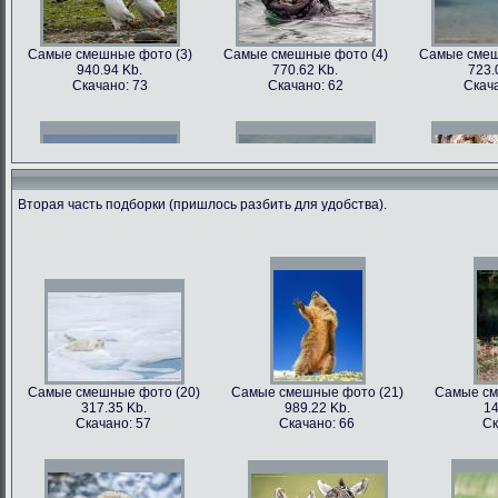
Самые смешные фото (3)
Самые смешные фото (4)
Самые смеш
940.94 Kb.
770.62 Kb.
723.
Скачано: 73
Скачано: 62
Скача
Вторая часть подборки (пришлось разбить для удобства).
Самые смешные фото (6)
Самые смешные фото (7)
Самые смеш
602.89 Kb.
741.35 Kb.
1179
Скачано: 68
Скачано: 70
Скача
Самые смешные фото (20)
Самые смешные фото (21)
Самые см
317.35 Kb.
989.22 Kb.
14
Самые смешные фото (9)
Самые смешные фото (10)
Самые сме
Скачано: 57
Скачано: 66
Ск
562.79 Kb.
899.22 Kb.
81
Скачано: 81
Скачано: 68
Ска