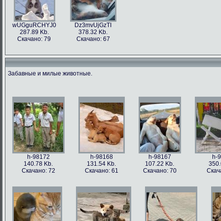
wUGguRCHYJ0
Dz3mvUjGzTI
287.89 Kb.
378.32 Kb.
Скачано: 79
Скачано: 67
Забавные и милые животные.
h-98172
h-98168
h-98167
h-
140.78 Kb.
131.54 Kb.
107.22 Kb.
350.
Скачано: 72
Скачано: 61
Скачано: 70
Скач