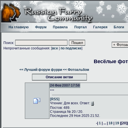
На главную
Форум
Правила
Портал
Галерея
Блоги
Поиск:
Непрочитанные сообщения: [
все
|
по подписке
]
Весёлые фо
<< Лучший форум фурри
<< Фотоальбом
Описание ветви
24 Фев 2007 17:58
***
[RSS]
Чтение: Для всех. Ответ:
.
Постов: 489.
Страница № 20 / 20.
Последнее 29 Ноя 2025 21:52.
-|
1
| ... |
18
|
19
|
[20]