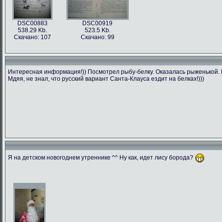
DSC00883
DSC00919
538.29 Kb.
523.5 Kb.
Скачано: 107
Скачано: 99
Интересная информация!)) Посмотрел рыбу-белку. Оказалась рыженькой. П
Мдяя, не знал, что русский вариант Санта-Клауса ездит на белках!)))
Я на детском новогоднем утреннике ^^ Ну как, идет лису борода?