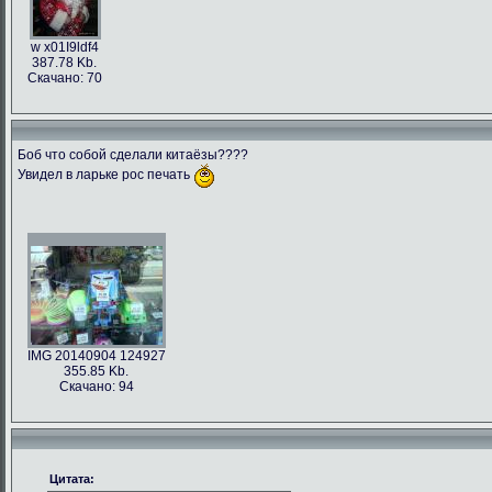
w x01I9ldf4
387.78 Kb.
Скачано: 70
Боб что собой сделали китаёзы????
Увидел в ларьке рос печать
IMG 20140904 124927
355.85 Kb.
Скачано: 94
Цитата: