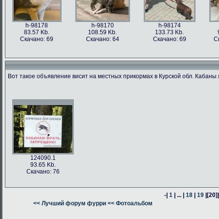
h-98178
h-98170
h-98174
83.57 Kb.
108.59 Kb.
133.73 Kb.
Скачано: 69
Скачано: 64
Скачано: 69
С
Вот такое объявление висит на местных прикормах в Курской обл. Кабаны 
h-98176
h-98171
h-98162
h-98163
76.47 Kb.
187.62 Kb.
80.24 Kb.
316.54 Kb.
Скачано: 63
Скачано: 66
Скачано: 64
Скачано: 59
124090.1
93.65 Kb.
Скачано: 76
-|
1
| ... |
18
|
19
|
[20]
h-98160
<< Лучший форум фурри
h-98164
<< Фотоальбом
h-98161
378.57 Kb.
382.13 Kb.
305.14 Kb.
Скачано: 74
Скачано: 58
Скачано: 58
С