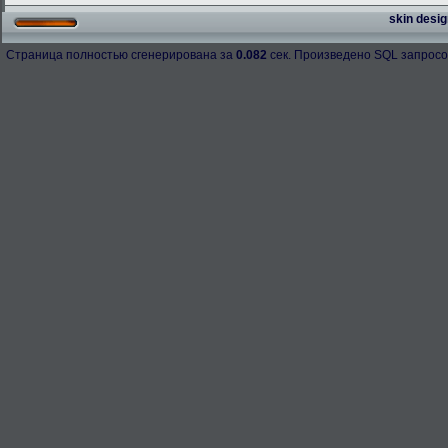
skin desig
Страница полностью сгенерирована за
0.082
сек. Произведено SQL запросо
h-98158
276.3 Kb.
Скачано: 67