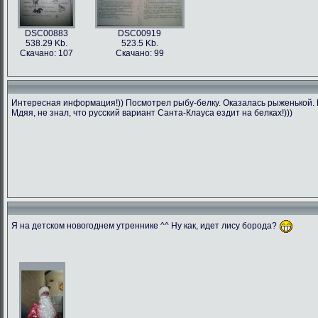
DSC00883
DSC00919
538.29 Kb.
523.5 Kb.
Скачано: 107
Скачано: 99
Интересная информация!)) Посмотрел рыбу-белку. Оказалась рыженькой. П
Мдяя, не знал, что русский вариант Санта-Клауса ездит на белках!)))
Я на детском новогоднем утреннике ^^ Ну как, идет лису борода?