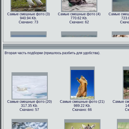
Самые смешные фото (3)
Самые смешные фото (4)
Самые смеш
940.94 Kb.
770.62 Kb.
723.
Скачано: 73
Скачано: 62
Скача
Вторая часть подборки (пришлось разбить для удобства).
Самые смешные фото (6)
Самые смешные фото (7)
Самые смеш
602.89 Kb.
741.35 Kb.
1179
Скачано: 68
Скачано: 70
Скача
Самые смешные фото (20)
Самые смешные фото (21)
Самые см
317.35 Kb.
989.22 Kb.
14
Самые смешные фото (9)
Самые смешные фото (10)
Самые сме
Скачано: 57
Скачано: 66
Ск
562.79 Kb.
899.22 Kb.
81
Скачано: 81
Скачано: 68
Ска