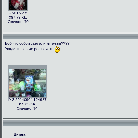
w x01I9ldf4
387.78 Kb.
Скачано: 70
Боб что собой сделали китаёзы????
Увидел в ларьке рос печать
IMG 20140904 124927
355.85 Kb.
Скачано: 94
Цитата: