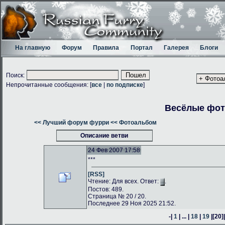
На главную
Форум
Правила
Портал
Галерея
Блоги
Поиск:
Непрочитанные сообщения: [
все
|
по подписке
]
Весёлые фо
<< Лучший форум фурри
<< Фотоальбом
Описание ветви
24 Фев 2007 17:58
***
[RSS]
Чтение: Для всех. Ответ:
.
Постов: 489.
Страница № 20 / 20.
Последнее 29 Ноя 2025 21:52.
-|
1
| ... |
18
|
19
|
[20]