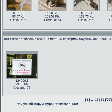
h-98178
h-98170
h-98174
83.57 Kb.
108.59 Kb.
133.73 Kb.
Скачано: 69
Скачано: 64
Скачано: 69
С
Вот такое объявление висит на местных прикормах в Курской обл. Кабаны 
h-98176
h-98171
h-98162
h-98163
76.47 Kb.
187.62 Kb.
80.24 Kb.
316.54 Kb.
Скачано: 63
Скачано: 66
Скачано: 64
Скачано: 59
124090.1
93.65 Kb.
Скачано: 76
-|
1
| ... |
18
|
19
|
[20]
h-98160
<< Лучший форум фурри
h-98164
<< Фотоальбом
h-98161
378.57 Kb.
382.13 Kb.
305.14 Kb.
Скачано: 74
Скачано: 58
Скачано: 58
С