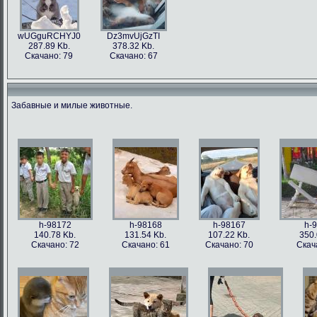
wUGguRCHYJ0
Dz3mvUjGzTI
287.89 Kb.
378.32 Kb.
Скачано: 79
Скачано: 67
Забавные и милые животные.
h-98172
h-98168
h-98167
h-
140.78 Kb.
131.54 Kb.
107.22 Kb.
350.
Скачано: 72
Скачано: 61
Скачано: 70
Скач