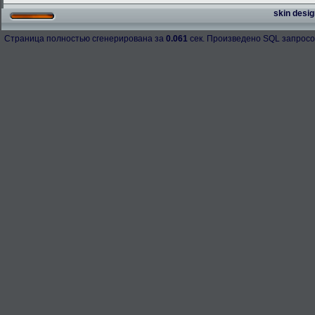
skin desig
Страница полностью сгенерирована за
0.061
сек. Произведено SQL запросо
h-98158
276.3 Kb.
Скачано: 67