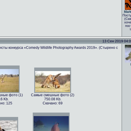
Mark
Посту
(Сиа
хоче
пос
13 Сен 2019 04:03
сты конкурса «Comedy Wildlife Photography Awards 2019». (Стырено с
ные фото (1)
Самые смешные фото (2)
.6 Kb.
750.08 Kb.
но: 125
Скачано: 69