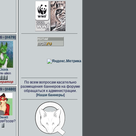
 - [
#479
]
Chink
лк-alien
ератор
По всем вопросам касательно
размещения баннеров на форуме
 - [
#480
]
обращаться к администрации.
[
Наши баннеры
]
0watt
ррПуурр?