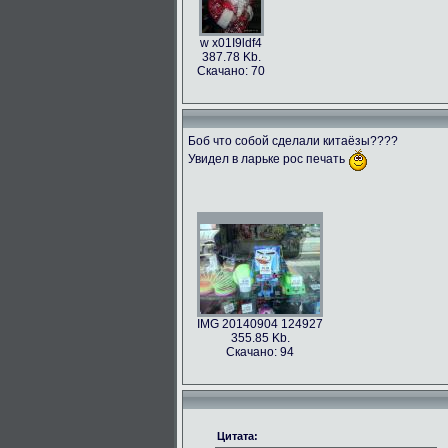
w x01I9ldf4
387.78 Kb.
Скачано: 70
Боб что собой сделали китаёзы????
Увидел в ларьке рос печать
IMG 20140904 124927
355.85 Kb.
Скачано: 94
Цитата: