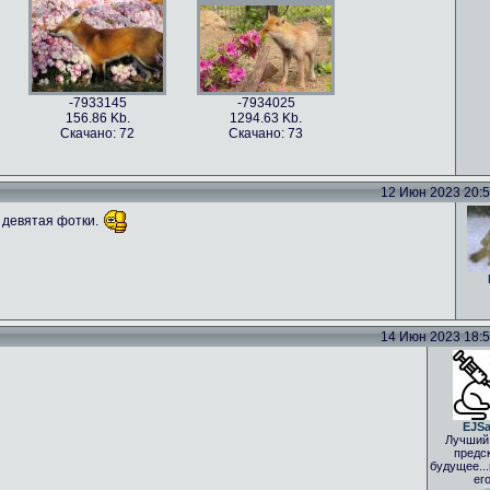
ные фото (19)
2.05 Kb.
чано: 65
-7933145
-7934025
156.86 Kb.
1294.63 Kb.
Скачано: 72
Скачано: 73
ные фото (36)
Самые смешные фото (37)
.84 Kb.
894.95 Kb.
12 Июн 2023 20:51
чано: 69
Скачано: 59
 девятая фотки.
-7339503
167.18 Kb.
Скачано: 79
14 Июн 2023 18:59
EJS
Лучший
предс
будущее..
ег