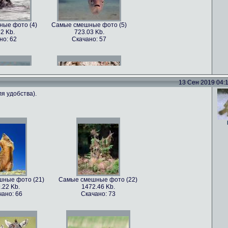
ые фото (4)
Самые смешные фото (5)
2 Kb.
723.03 Kb.
но: 62
Скачано: 57
13 Сен 2019 04:11
я удобства).
ые фото (7)
Самые смешные фото (8)
5 Kb.
1179.22 Kb.
но: 70
Скачано: 62
ные фото (21)
Самые смешные фото (22)
.22 Kb.
1472.46 Kb.
ые фото (10)
Самые смешные фото (11)
чано: 66
Скачано: 73
22 Kb.
814.79 Kb.
но: 68
Скачано: 78