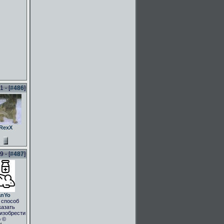
 - [
#486
]
RexX
 - [
#487
]
anYo
 способ
казать
.изобрести
о ©