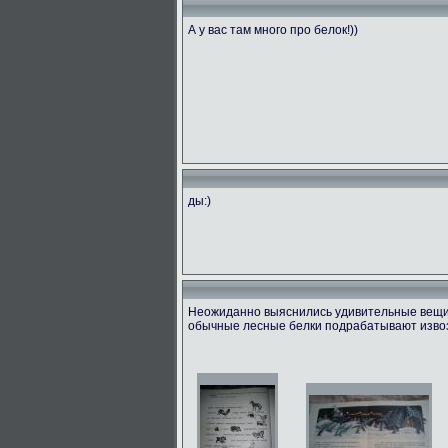
А у вас там много про белок!))
ды:)
Неожиданно выяснились удивительные вещи! 
обычные лесные белки подрабатывают извоз