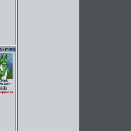
 - [
#485
]
Chink
лк-alien
ератор