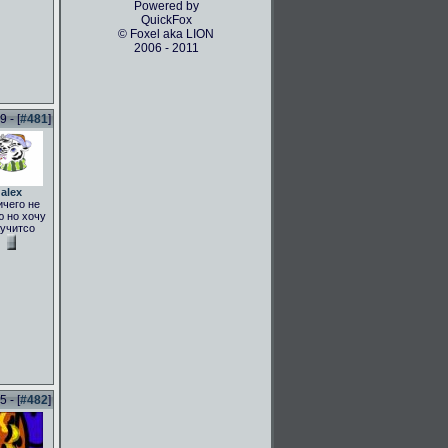
Powered by
QuickFox
© Foxel aka LION
2006 - 2011
 - [
#481
]
alex
ичего не
 но хочу
учитсо
 - [
#482
]