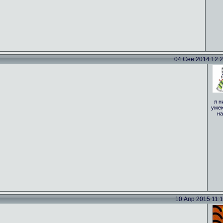
04 Сен 2014 12:29
я н
умею
на
10 Апр 2015 11:15