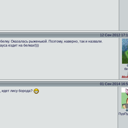
12 Сен 2012 17:16
лку. Оказалась рыженькой. Поэтому, наверно, так и назвали.
ауса ездит на белках!)))
бе
Мод
01 Сен 2014 16:59
к, идет лису борода?
4
ПурПу