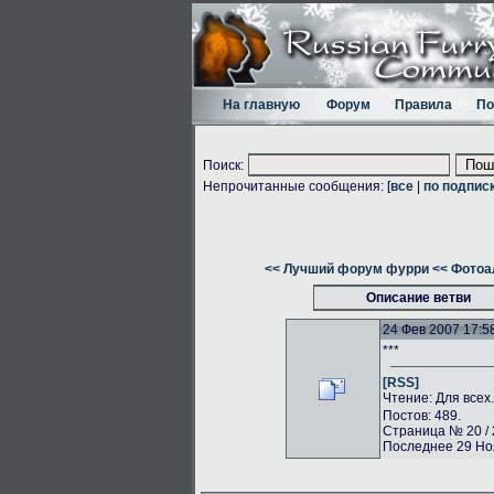
На главную
Форум
Правила
По
Поиск:
Непрочитанные сообщения: [
все
|
по подпис
<< Лучший форум фурри
<< Фото
Описание ветви
24 Фев 2007 17:5
***
[RSS]
Чтение: Для всех
Постов: 489.
Страница № 20 / 
Последнее 29 Ноя