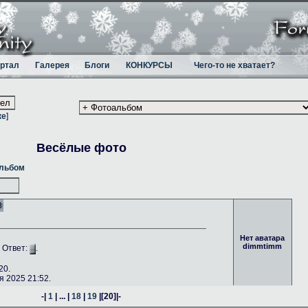
ртал
Галерея
Блоги
КОНКУРСЫ
Чего-то не хватает?
ке
]
Весёлые фото
альбом
8
Нет аватара
dimmtimm
. Ответ:
.
20.
 2025 21:52.
-|
1
| ... |
18
|
19
|
[20]
|-