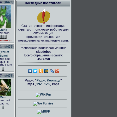
 - [
#476
]
Последние посетители.
Статистическая информация
скрыта от поисковых роботов для
Chink
лк-alien
оптимизации
производительности и
ератор
повышения качества индексации.
 - [
#477
]
Распознана поисковая машина:
claudebot
Всего обращений к сайту:
lionell
мне всё
3507258
фиг -я
ВАНЧИК!
 - [
#478
]
Радио
"
Радио Леопард
"
mp3
[
192
|
128
]
kbps
Mimi
тнистый
шастик