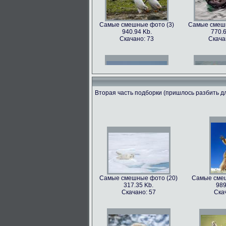
Самые смешные фото (3)
Самые смешн
940.94 Kb.
770.6
Скачано: 73
Скача
Вторая часть подборки (пришлось разбить дл
Самые смешные фото (6)
Самые смешн
602.89 Kb.
741.3
Скачано: 68
Скача
Самые смешные фото (20)
Самые смеш
317.35 Kb.
989
Самые смешные фото (9)
Самые смешн
Скачано: 57
Ска
562.79 Kb.
899.
Скачано: 81
Скача