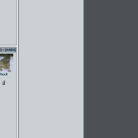
 - [
#484
]
RexX