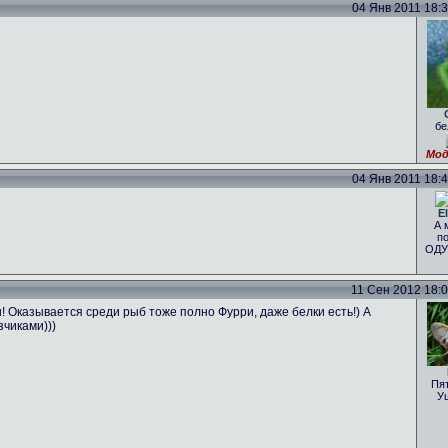
04 Янв 2011 18:34
бе
Мод
04 Янв 2011 18:41
El
А 
по
ОДУ
11 Сен 2012 18:07
Оказывается среди рыб тоже полно Фурри, даже белки есть!) А
чиками)))
Пя
У