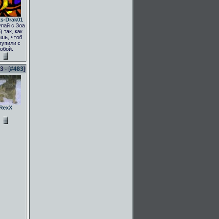
s-Drak01
пай с Зоа
) так, как
шь, чтоб
тупили с
тобой.
 - [
#483
]
RexX