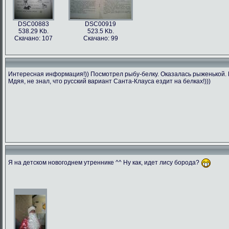
DSC00883
DSC00919
538.29 Kb.
523.5 Kb.
Скачано: 107
Скачано: 99
Интересная информация!)) Посмотрел рыбу-белку. Оказалась рыженькой. П
Мдяя, не знал, что русский вариант Санта-Клауса ездит на белках!)))
Я на детском новогоднем утреннике ^^ Ну как, идет лису борода?