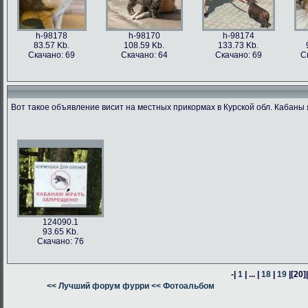
h-98178
h-98170
h-98174
83.57 Kb.
108.59 Kb.
133.73 Kb.
Скачано: 69
Скачано: 64
Скачано: 69
С
Вот такое объявление висит на местных прикормах в Курской обл. Кабаны 
h-98176
h-98171
h-98162
h-98163
76.47 Kb.
187.62 Kb.
80.24 Kb.
316.54 Kb.
Скачано: 63
Скачано: 66
Скачано: 64
Скачано: 59
124090.1
93.65 Kb.
Скачано: 76
-|
1
| ... |
18
|
19
|
[20]
h-98160
<< Лучший форум фурри
h-98164
<< Фотоальбом
h-98161
378.57 Kb.
382.13 Kb.
305.14 Kb.
Скачано: 74
Скачано: 58
Скачано: 58
С