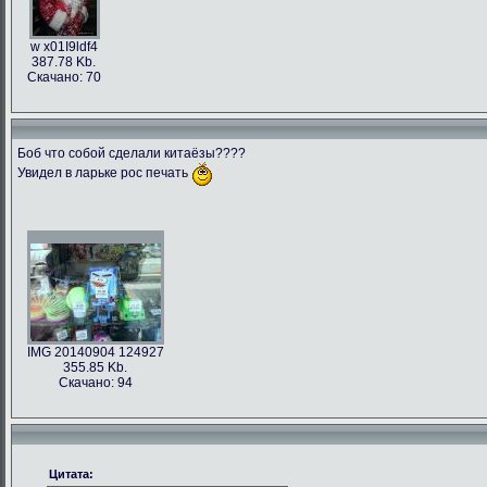
w x01I9ldf4
387.78 Kb.
Скачано: 70
Боб что собой сделали китаёзы????
Увидел в ларьке рос печать
IMG 20140904 124927
355.85 Kb.
Скачано: 94
Цитата: