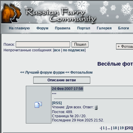
На главную
Форум
Правила
Портал
Галерея
Блоги
Поиск:
Непрочитанные сообщения: [
все
|
по подписке
]
Весёлые фо
<< Лучший форум фурри
<< Фотоальбом
Описание ветви
24 Фев 2007 17:58
***
[RSS]
Чтение: Для всех. Ответ:
.
Постов: 489.
Страница № 20 / 20.
Последнее 29 Ноя 2025 21:52.
-|
1
| ... |
18
|
19
|
[20]