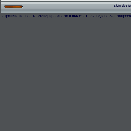
skin desig
Страница полностью сгенерирована за
0.066
сек. Произведено SQL запросо
h-98158
276.3 Kb.
Скачано: 67