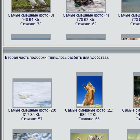
Самые смешные фото (3)
Самые смешные фото (4)
Самые смеш
940.94 Kb.
770.62 Kb.
723.
Скачано: 73
Скачано: 62
Скача
Вторая часть подборки (пришлось разбить для удобства).
Самые смешные фото (6)
Самые смешные фото (7)
Самые смеш
602.89 Kb.
741.35 Kb.
1179
Скачано: 68
Скачано: 70
Скача
Самые смешные фото (20)
Самые смешные фото (21)
Самые см
317.35 Kb.
989.22 Kb.
14
Самые смешные фото (9)
Самые смешные фото (10)
Самые сме
Скачано: 57
Скачано: 66
Ск
562.79 Kb.
899.22 Kb.
81
Скачано: 81
Скачано: 68
Ска