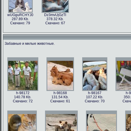
wUGguRCHYJ0
Dz3mvUjGzTI
287.89 Kb.
378.32 Kb.
Скачано: 79
Скачано: 67
Забавные и милые животные.
h-98172
h-98168
h-98167
h-
140.78 Kb.
131.54 Kb.
107.22 Kb.
350.
Скачано: 72
Скачано: 61
Скачано: 70
Скач