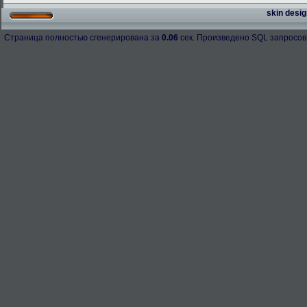
skin desig
Страница полностью сгенерирована за
0.06
сек. Произведено SQL запросов
h-98158
276.3 Kb.
Скачано: 67