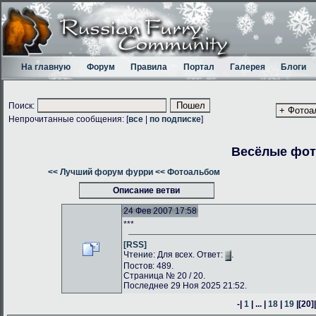
На главную
Форум
Правила
Портал
Галерея
Блоги
Поиск:
Непрочитанные сообщения: [
все
|
по подписке
]
Весёлые фо
<< Лучший форум фурри
<< Фотоальбом
Описание ветви
24 Фев 2007 17:58
***
[RSS]
Чтение: Для всех. Ответ:
.
Постов: 489.
Страница № 20 / 20.
Последнее 29 Ноя 2025 21:52.
-|
1
| ... |
18
|
19
|
[20]