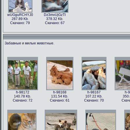
wUGguRCHYJ0
Dz3mvUjGzTI
287.89 Kb.
378.32 Kb.
Скачано: 79
Скачано: 67
Забавные и милые животные.
h-98172
h-98168
h-98167
h-
140.78 Kb.
131.54 Kb.
107.22 Kb.
350.
Скачано: 72
Скачано: 61
Скачано: 70
Скач