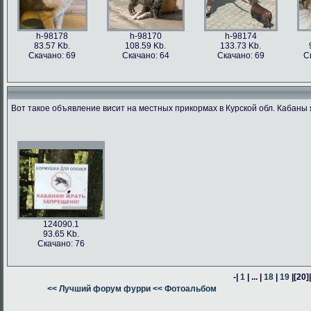
h-98178
h-98170
h-98174
83.57 Kb.
108.59 Kb.
133.73 Kb.
Скачано: 69
Скачано: 64
Скачано: 69
С
Вот такое объявление висит на местных прикормах в Курской обл. Кабаны 
h-98176
h-98171
h-98162
h-98163
76.47 Kb.
187.62 Kb.
80.24 Kb.
316.54 Kb.
Скачано: 63
Скачано: 66
Скачано: 64
Скачано: 59
124090.1
93.65 Kb.
Скачано: 76
-|
1
| ... |
18
|
19
|
[20]
h-98160
<< Лучший форум фурри
h-98164
<< Фотоальбом
h-98161
378.57 Kb.
382.13 Kb.
305.14 Kb.
Скачано: 74
Скачано: 58
Скачано: 58
С