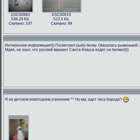
DSC00883
DSC00919
538.29 Kb.
523.5 Kb.
Скачано: 107
Скачано: 99
Интересная информация!)) Посмотрел рыбу-белку. Оказалась рыженькой. П
Мдяя, не знал, что русский вариант Санта-Клауса ездит на белках!)))
Я на детском новогоднем утреннике ^^ Ну как, идет лису борода?