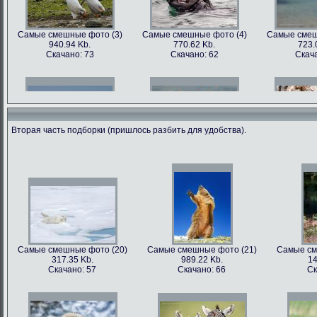
Самые смешные фото (3)
Самые смешные фото (4)
Самые смеш
940.94 Kb.
770.62 Kb.
723.
Скачано: 73
Скачано: 62
Скача
Вторая часть подборки (пришлось разбить для удобства).
Самые смешные фото (6)
Самые смешные фото (7)
Самые смеш
602.89 Kb.
741.35 Kb.
1179
Скачано: 68
Скачано: 70
Скача
Самые смешные фото (20)
Самые смешные фото (21)
Самые см
317.35 Kb.
989.22 Kb.
14
Самые смешные фото (9)
Самые смешные фото (10)
Самые сме
Скачано: 57
Скачано: 66
Ск
562.79 Kb.
899.22 Kb.
81
Скачано: 81
Скачано: 68
Ска