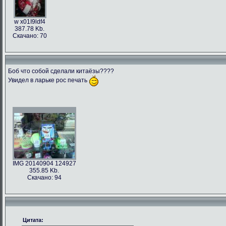
w x01I9ldf4
387.78 Kb.
Скачано: 70
Боб что собой сделали китаёзы????
Увидел в ларьке рос печать
IMG 20140904 124927
355.85 Kb.
Скачано: 94
Цитата: