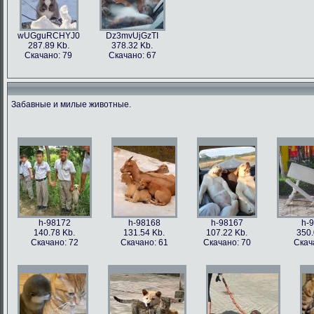
wUGguRCHYJ0
Dz3mvUjGzTI
287.89 Kb.
378.32 Kb.
Скачано: 79
Скачано: 67
Забавные и милые животные.
h-98172
h-98168
h-98167
h-
140.78 Kb.
131.54 Kb.
107.22 Kb.
350.
Скачано: 72
Скачано: 61
Скачано: 70
Скач