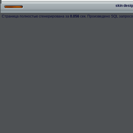
skin desig
Страница полностью сгенерирована за
0.056
сек. Произведено SQL запросо
h-98158
276.3 Kb.
Скачано: 67