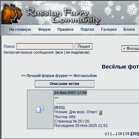
На главную
Форум
Правила
Портал
Галерея
Блоги
Поиск:
Непрочитанные сообщения: [
все
|
по подписке
]
Весёлые фо
<< Лучший форум фурри
<< Фотоальбом
Описание ветви
24 Фев 2007 17:58
***
[RSS]
Чтение: Для всех. Ответ:
.
Постов: 489.
Страница № 20 / 20.
Последнее 29 Ноя 2025 21:52.
-|
1
| ... |
18
|
19
|
[20]