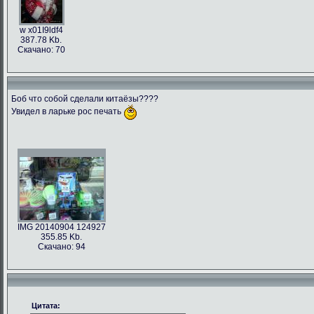
w x01I9ldf4
387.78 Kb.
Скачано: 70
Боб что собой сделали китаёзы????
Увидел в ларьке рос печать
IMG 20140904 124927
355.85 Kb.
Скачано: 94
Цитата: