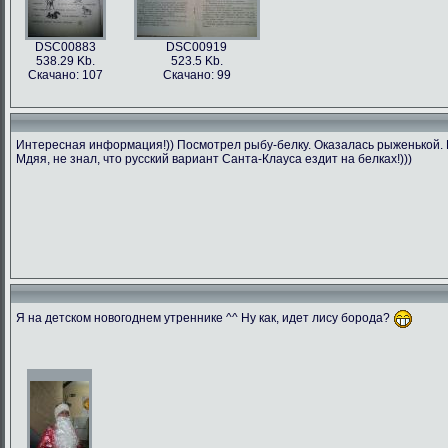
DSC00883
DSC00919
538.29 Kb.
523.5 Kb.
Скачано: 107
Скачано: 99
Интересная информация!)) Посмотрел рыбу-белку. Оказалась рыженькой. П
Мдяя, не знал, что русский вариант Санта-Клауса ездит на белках!)))
Я на детском новогоднем утреннике ^^ Ну как, идет лису борода?