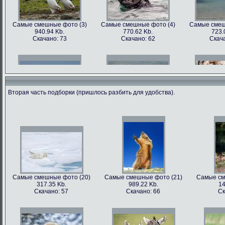
Самые смешные фото (3)
Самые смешные фото (4)
Самые смеш
940.94 Kb.
770.62 Kb.
723.
Скачано: 73
Скачано: 62
Скача
Вторая часть подборки (пришлось разбить для удобства).
Самые смешные фото (6)
Самые смешные фото (7)
Самые смеш
602.89 Kb.
741.35 Kb.
1179
Скачано: 68
Скачано: 70
Скача
Самые смешные фото (20)
Самые смешные фото (21)
Самые см
317.35 Kb.
989.22 Kb.
14
Самые смешные фото (9)
Самые смешные фото (10)
Самые сме
Скачано: 57
Скачано: 66
Ск
562.79 Kb.
899.22 Kb.
81
Скачано: 81
Скачано: 68
Ска