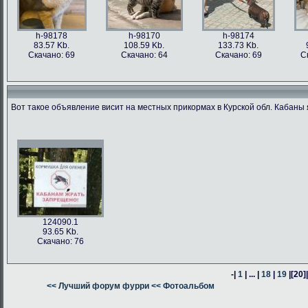
h-98178
h-98170
h-98174
83.57 Kb.
108.59 Kb.
133.73 Kb.
Скачано: 69
Скачано: 64
Скачано: 69
С
Вот такое объявление висит на местных прикормах в Курской обл. Кабаны 
h-98176
h-98171
h-98162
h-98163
76.47 Kb.
187.62 Kb.
80.24 Kb.
316.54 Kb.
Скачано: 63
Скачано: 66
Скачано: 64
Скачано: 59
124090.1
93.65 Kb.
Скачано: 76
-|
1
| ... |
18
|
19
|
[20]
h-98160
<< Лучший форум фурри
h-98164
<< Фотоальбом
h-98161
378.57 Kb.
382.13 Kb.
305.14 Kb.
Скачано: 74
Скачано: 58
Скачано: 58
С