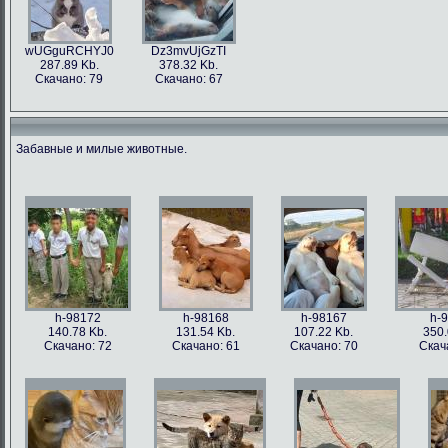
wUGguRCHYJ0
Dz3mvUjGzTI
287.89 Kb.
378.32 Kb.
Скачано: 79
Скачано: 67
Забавные и милые животные.
h-98172
h-98168
h-98167
h-
140.78 Kb.
131.54 Kb.
107.22 Kb.
350.
Скачано: 72
Скачано: 61
Скачано: 70
Скач