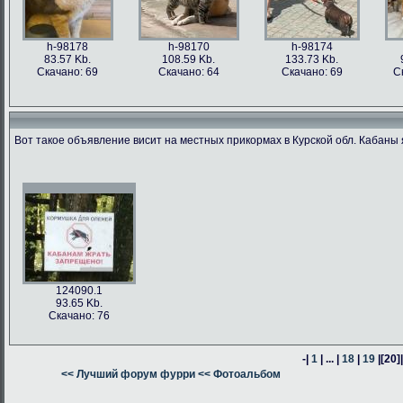
h-98178
h-98170
h-98174
83.57 Kb.
108.59 Kb.
133.73 Kb.
Скачано: 69
Скачано: 64
Скачано: 69
С
Вот такое объявление висит на местных прикормах в Курской обл. Кабаны 
h-98176
h-98171
h-98162
h-98163
76.47 Kb.
187.62 Kb.
80.24 Kb.
316.54 Kb.
Скачано: 63
Скачано: 66
Скачано: 64
Скачано: 59
124090.1
93.65 Kb.
Скачано: 76
-|
1
| ... |
18
|
19
|
[20]
h-98160
<< Лучший форум фурри
h-98164
<< Фотоальбом
h-98161
378.57 Kb.
382.13 Kb.
305.14 Kb.
Скачано: 74
Скачано: 58
Скачано: 58
С