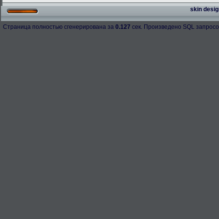
skin desig
Страница полностью сгенерирована за
0.127
сек. Произведено SQL запросо
h-98158
276.3 Kb.
Скачано: 67