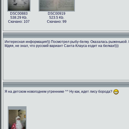
DSC00883
DSC00919
538.29 Kb.
523.5 Kb.
Скачано: 107
Скачано: 99
Интересная информация!)) Посмотрел рыбу-белку. Оказалась рыженькой. П
Мдяя, не знал, что русский вариант Санта-Клауса ездит на белках!)))
Я на детском новогоднем утреннике ^^ Ну как, идет лису борода?