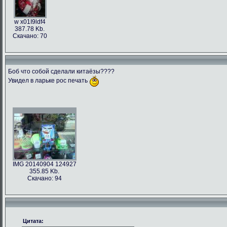
w x01I9ldf4
387.78 Kb.
Скачано: 70
Боб что собой сделали китаёзы????
Увидел в ларьке рос печать
IMG 20140904 124927
355.85 Kb.
Скачано: 94
Цитата: