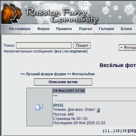
На главную
Форум
Правила
Портал
Галерея
Блоги
Поиск:
Непрочитанные сообщения: [
все
|
по подписке
]
Весёлые фо
<< Лучший форум фурри
<< Фотоальбом
Описание ветви
24 Фев 2007 17:58
***
[RSS]
Чтение: Для всех. Ответ:
.
Постов: 489.
Страница № 20 / 20.
Последнее 29 Ноя 2025 21:52.
-|
1
| ... |
18
|
19
|
[20]