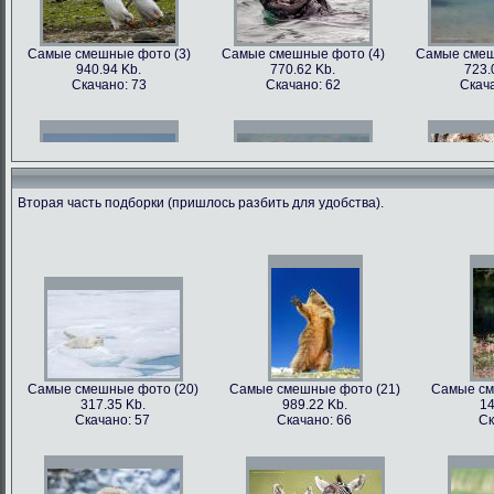
Самые смешные фото (3)
Самые смешные фото (4)
Самые смеш
940.94 Kb.
770.62 Kb.
723.
Скачано: 73
Скачано: 62
Скача
Вторая часть подборки (пришлось разбить для удобства).
Самые смешные фото (6)
Самые смешные фото (7)
Самые смеш
602.89 Kb.
741.35 Kb.
1179
Скачано: 68
Скачано: 70
Скача
Самые смешные фото (20)
Самые смешные фото (21)
Самые см
317.35 Kb.
989.22 Kb.
14
Самые смешные фото (9)
Самые смешные фото (10)
Самые сме
Скачано: 57
Скачано: 66
Ск
562.79 Kb.
899.22 Kb.
81
Скачано: 81
Скачано: 68
Ска