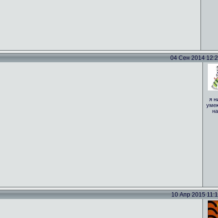
04 Сен 2014 12:29
я н
умею
на
10 Апр 2015 11:15