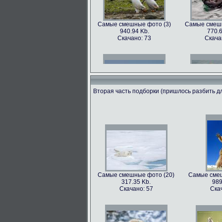
Самые смешные фото (3)
Самые смешн
940.94 Kb.
770.6
Скачано: 73
Скача
Вторая часть подборки (пришлось разбить дл
Самые смешные фото (6)
Самые смешн
602.89 Kb.
741.3
Скачано: 68
Скача
Самые смешные фото (20)
Самые смеш
317.35 Kb.
989
Самые смешные фото (9)
Самые смешн
Скачано: 57
Ска
562.79 Kb.
899.
Скачано: 81
Скача