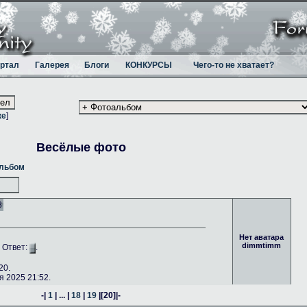
ртал
Галерея
Блоги
КОНКУРСЫ
Чего-то не хватает?
ке
]
Весёлые фото
альбом
8
Нет аватара
dimmtimm
. Ответ:
.
20.
 2025 21:52.
-|
1
| ... |
18
|
19
|
[20]
|-