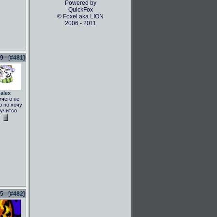
Powered by
QuickFox
© Foxel aka LION
2006 - 2011
 - [
#481
]
alex
ичего не
 но хочу
учитсо
 - [
#482
]