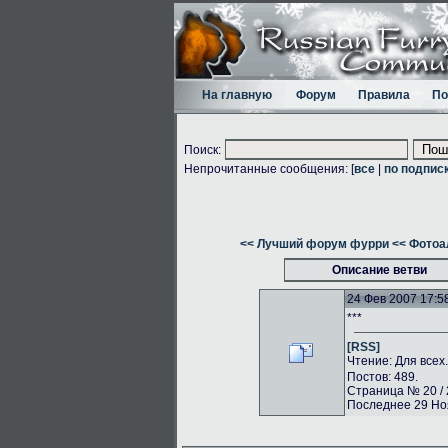
На главную
Форум
Правила
По
Поиск:
Непрочитанные сообщения: [
все
|
по подпис
<< Лучший форум фурри
<< Фото
Описание ветви
24 Фев 2007 17:5
***
[RSS]
Чтение: Для всех
Постов: 489.
Страница № 20 / 
Последнее 29 Ноя