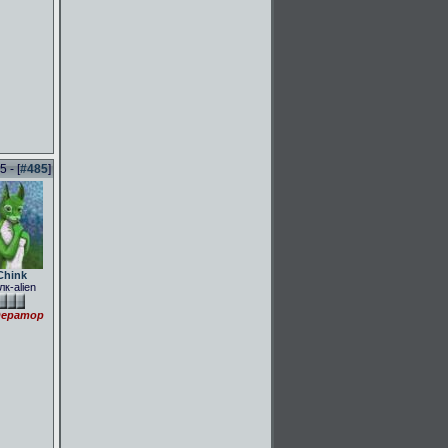
 - [
#485
]
Chink
лк-alien
ератор