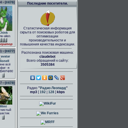
 - [
#476
]
Последние посетители.
Статистическая информация
скрыта от поисковых роботов для
Chink
лк-alien
оптимизации
производительности и
ератор
повышения качества индексации.
 - [
#477
]
Распознана поисковая машина:
claudebot
Всего обращений к сайту:
lionell
мне всё
3505384
фиг -я
ВАНЧИК!
 - [
#478
]
Радио
"
Радио Леопард
"
mp3
[
192
|
128
]
kbps
Mimi
тнистый
шастик