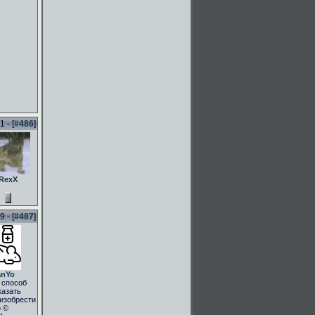
 - [
#486
]
RexX
 - [
#487
]
anYo
 способ
казать
.изобрести
о ©