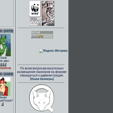
 - [
#479
]
Chink
лк-alien
ератор
По всем вопросам касательно
размещения баннеров на форуме
 - [
#480
]
обращаться к администрации.
[
Наши баннеры
]
0watt
ррПуурр?