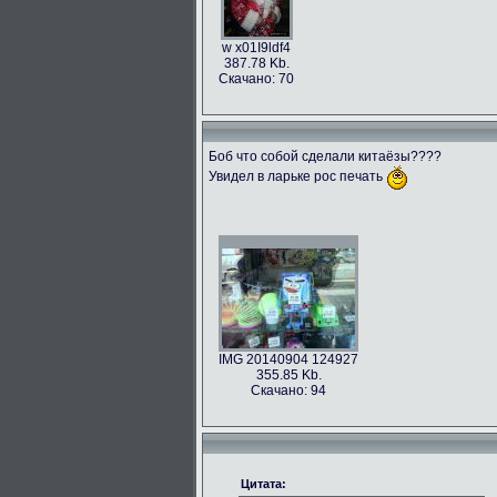
w x01I9ldf4
387.78 Kb.
Скачано: 70
Боб что собой сделали китаёзы????
Увидел в ларьке рос печать
IMG 20140904 124927
355.85 Kb.
Скачано: 94
Цитата: