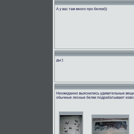
А у вас там много про белок!))
ды:)
Неожиданно выяснились удивительные вещи! 
обычные лесные белки подрабатывают извоз