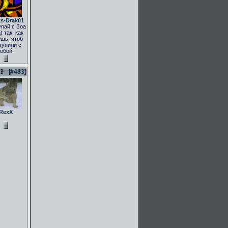
s-Drak01
пай с Зоа
) так, как
шь, чтоб
тупили с
тобой.
 - [
#483
]
RexX