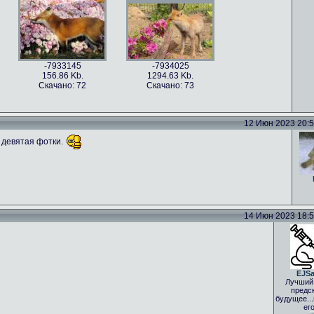
ные фото (19)
2.05 Kb.
чано: 65
-7933145
-7934025
156.86 Kb.
1294.63 Kb.
Скачано: 72
Скачано: 73
ные фото (36)
Самые смешные фото (37)
.84 Kb.
894.95 Kb.
12 Июн 2023 20:51
чано: 69
Скачано: 59
 девятая фотки.
-7339503
167.18 Kb.
Скачано: 79
14 Июн 2023 18:59
EJS
Лучший
предс
будущее..
ег