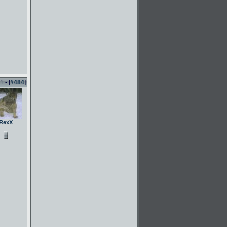
 - [
#484
]
RexX