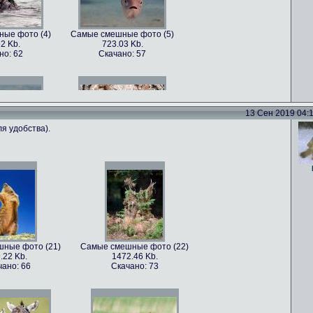
ые фото (4)
Самые смешные фото (5)
2 Kb.
723.03 Kb.
но: 62
Скачано: 57
13 Сен 2019 04:11
я удобства).
ые фото (7)
Самые смешные фото (8)
5 Kb.
1179.22 Kb.
но: 70
Скачано: 62
ные фото (21)
Самые смешные фото (22)
.22 Kb.
1472.46 Kb.
ые фото (10)
Самые смешные фото (11)
чано: 66
Скачано: 73
22 Kb.
814.79 Kb.
но: 68
Скачано: 78