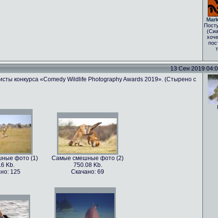
Mark
Посту
(Сиа
хоче
пос
13 Сен 2019 04:03
сты конкурса «Comedy Wildlife Photography Awards 2019». (Стырено с
ные фото (1)
Самые смешные фото (2)
.6 Kb.
750.08 Kb.
но: 125
Скачано: 69