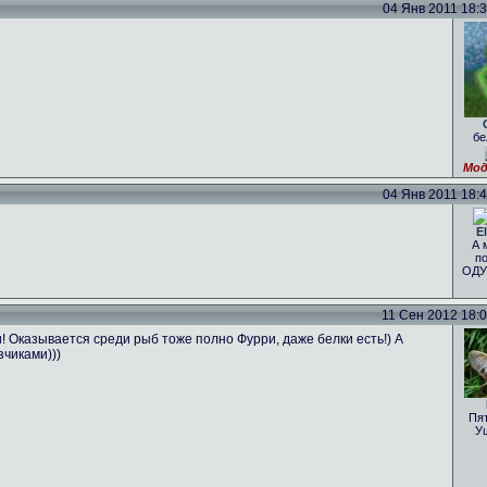
04 Янв 2011 18:34
бе
Мод
04 Янв 2011 18:41
El
А 
по
ОДУ
11 Сен 2012 18:07
Оказывается среди рыб тоже полно Фурри, даже белки есть!) А
чиками)))
Пя
У