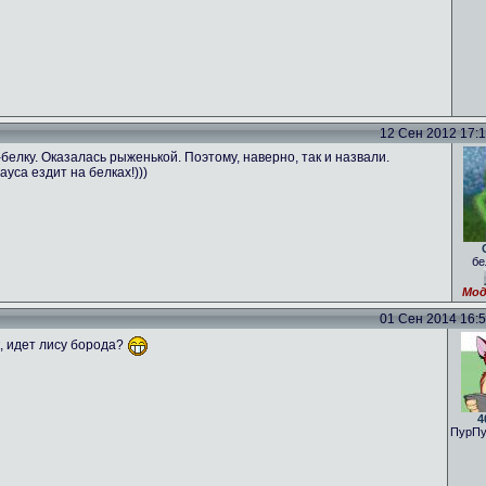
12 Сен 2012 17:16
лку. Оказалась рыженькой. Поэтому, наверно, так и назвали.
ауса ездит на белках!)))
бе
Мод
01 Сен 2014 16:59
к, идет лису борода?
4
ПурПу