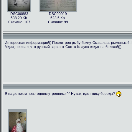
DSC00883
DSC00919
538.29 Kb.
523.5 Kb.
Скачано: 107
Скачано: 99
Интересная информация!)) Посмотрел рыбу-белку. Оказалась рыженькой. П
Мдяя, не знал, что русский вариант Санта-Клауса ездит на белках!)))
Я на детском новогоднем утреннике ^^ Ну как, идет лису борода?