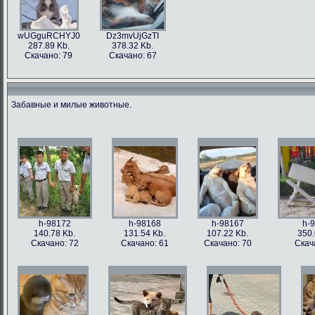
wUGguRCHYJ0
Dz3mvUjGzTI
287.89 Kb.
378.32 Kb.
Скачано: 79
Скачано: 67
Забавные и милые животные.
h-98172
h-98168
h-98167
h-
140.78 Kb.
131.54 Kb.
107.22 Kb.
350.
Скачано: 72
Скачано: 61
Скачано: 70
Скач