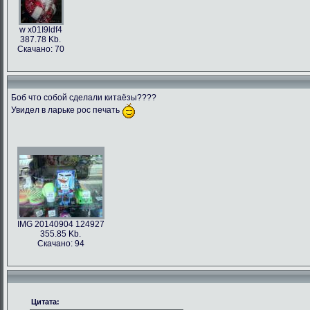
w x01I9ldf4
387.78 Kb.
Скачано: 70
Боб что собой сделали китаёзы????
Увидел в ларьке рос печать
IMG 20140904 124927
355.85 Kb.
Скачано: 94
Цитата: