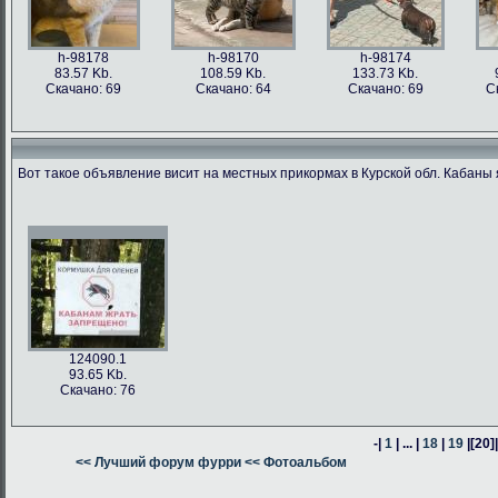
h-98178
h-98170
h-98174
83.57 Kb.
108.59 Kb.
133.73 Kb.
Скачано: 69
Скачано: 64
Скачано: 69
С
Вот такое объявление висит на местных прикормах в Курской обл. Кабаны 
h-98176
h-98171
h-98162
h-98163
76.47 Kb.
187.62 Kb.
80.24 Kb.
316.54 Kb.
Скачано: 63
Скачано: 66
Скачано: 64
Скачано: 59
124090.1
93.65 Kb.
Скачано: 76
-|
1
| ... |
18
|
19
|
[20]
h-98160
<< Лучший форум фурри
h-98164
<< Фотоальбом
h-98161
378.57 Kb.
382.13 Kb.
305.14 Kb.
Скачано: 74
Скачано: 58
Скачано: 58
С