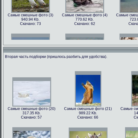
Самые смешные фото (3)
Самые смешные фото (4)
Самые смеш
940.94 Kb.
770.62 Kb.
723.
Скачано: 73
Скачано: 62
Скача
Вторая часть подборки (пришлось разбить для удобства).
Самые смешные фото (6)
Самые смешные фото (7)
Самые смеш
602.89 Kb.
741.35 Kb.
1179
Скачано: 68
Скачано: 70
Скача
Самые смешные фото (20)
Самые смешные фото (21)
Самые см
317.35 Kb.
989.22 Kb.
14
Самые смешные фото (9)
Самые смешные фото (10)
Самые сме
Скачано: 57
Скачано: 66
Ск
562.79 Kb.
899.22 Kb.
81
Скачано: 81
Скачано: 68
Ска