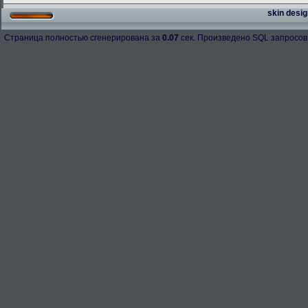
skin desig
Страница полностью сгенерирована за
0.07
сек. Произведено SQL запросов
h-98158
276.3 Kb.
Скачано: 67