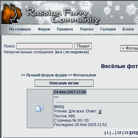
На главную
Форум
Правила
Портал
Галерея
Блоги
Поиск:
Непрочитанные сообщения: [
все
|
по подписке
]
Весёлые фо
<< Лучший форум фурри
<< Фотоальбом
Описание ветви
24 Фев 2007 17:58
***
[RSS]
Чтение: Для всех. Ответ:
.
Постов: 489.
Страница № 20 / 20.
Последнее 29 Ноя 2025 21:52.
-|
1
| ... |
18
|
19
|
[20]