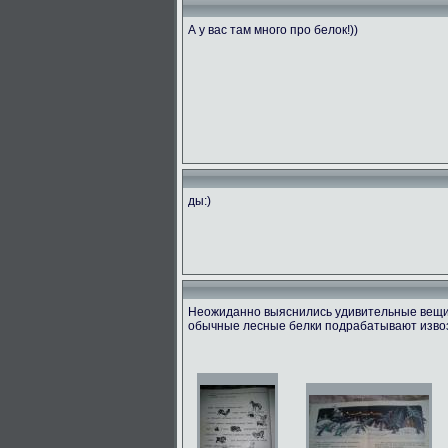
А у вас там много про белок!))
ды:)
Неожиданно выяснились удивительные вещи! 
обычные лесные белки подрабатывают извоз