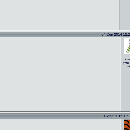
04 Сен 2014 12:29
я н
умею
на
10 Апр 2015 11:15