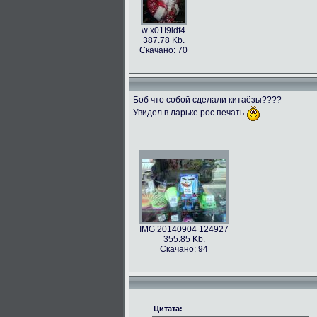
w x01I9ldf4
387.78 Kb.
Скачано: 70
Боб что собой сделали китаёзы????
Увидел в ларьке рос печать
IMG 20140904 124927
355.85 Kb.
Скачано: 94
Цитата: