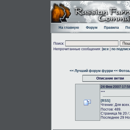
На главную
Форум
Правила
По
Поиск:
Непрочитанные сообщения: [
все
|
по подпис
<< Лучший форум фурри
<< Фото
Описание ветви
24 Фев 2007 17:5
***
[RSS]
Чтение: Для всех
Постов: 489.
Страница № 20 / 
Последнее 29 Ноя