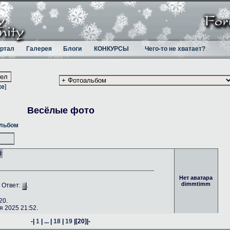
ртал
Галерея
Блоги
КОНКУРСЫ
Чего-то не хватает?
ке
]
Весёлые фото
альбом
8
Нет аватара
dimmtimm
. Ответ:
.
20.
 2025 21:52.
-|
1
| ... |
18
|
19
|
[20]
|-