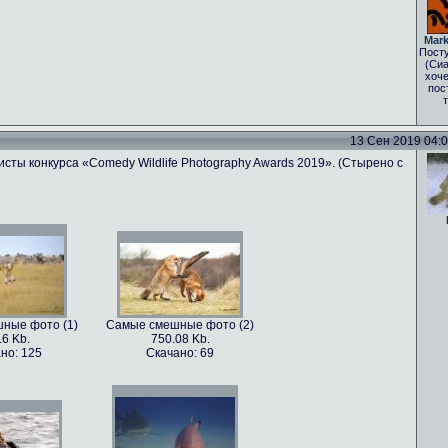
Mark
Посту
(Сиа
хоче
пос
13 Сен 2019 04:03
сты конкурса «Comedy Wildlife Photography Awards 2019». (Стырено с
ные фото (1)
Самые смешные фото (2)
.6 Kb.
750.08 Kb.
но: 125
Скачано: 69