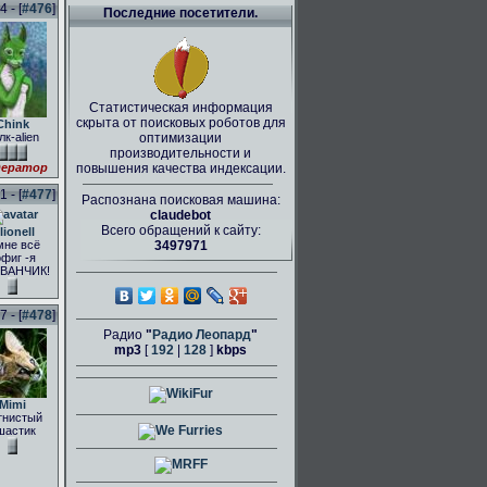
 - [
#476
]
Последние посетители.
Статистическая информация
скрыта от поисковых роботов для
Chink
лк-alien
оптимизации
производительности и
ератор
повышения качества индексации.
 - [
#477
]
Распознана поисковая машина:
claudebot
Всего обращений к сайту:
lionell
мне всё
3497971
фиг -я
ВАНЧИК!
 - [
#478
]
Радио
"
Радио Леопард
"
mp3
[
192
|
128
]
kbps
Mimi
тнистый
шастик