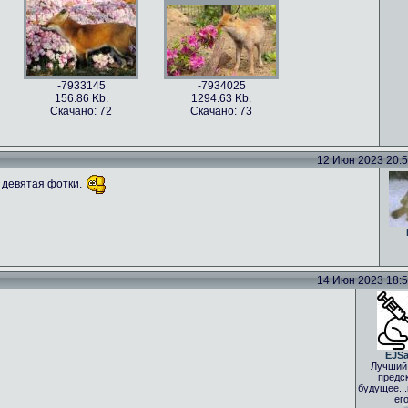
ные фото (19)
2.05 Kb.
чано: 65
-7933145
-7934025
156.86 Kb.
1294.63 Kb.
Скачано: 72
Скачано: 73
ные фото (36)
Самые смешные фото (37)
.84 Kb.
894.95 Kb.
12 Июн 2023 20:51
чано: 69
Скачано: 59
 девятая фотки.
-7339503
167.18 Kb.
Скачано: 79
14 Июн 2023 18:59
EJS
Лучший
предс
будущее..
ег