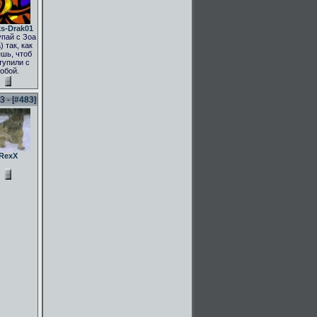
s-Drak01
пай с Зоа
) так, как
шь, чтоб
тупили с
тобой.
 - [
#483
]
RexX