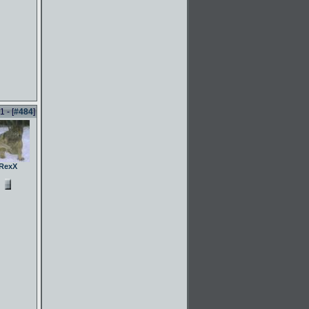
 - [
#484
]
RexX