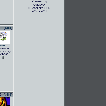
Powered by
QuickFox
© Foxel aka LION
2006 - 2011
 - [
#481
]
alex
ичего не
 но хочу
учитсо
 - [
#482
]