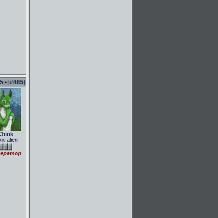
 - [
#485
]
Chink
лк-alien
ератор