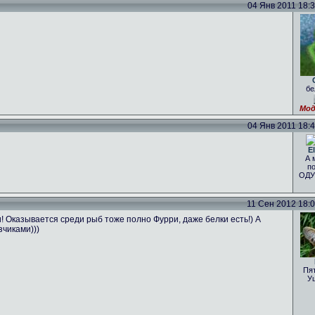
04 Янв 2011 18:34
бе
Мод
04 Янв 2011 18:41
El
А 
по
ОДУ
11 Сен 2012 18:07
Оказывается среди рыб тоже полно Фурри, даже белки есть!) А
чиками)))
Пя
У