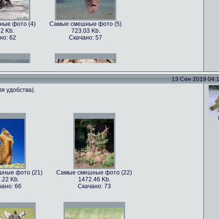
ые фото (4)
Самые смешные фото (5)
2 Kb.
723.03 Kb.
но: 62
Скачано: 57
13 Сен 2019 04:11
я удобства).
ые фото (7)
Самые смешные фото (8)
5 Kb.
1179.22 Kb.
но: 70
Скачано: 62
ные фото (21)
Самые смешные фото (22)
.22 Kb.
1472.46 Kb.
ые фото (10)
Самые смешные фото (11)
чано: 66
Скачано: 73
22 Kb.
814.79 Kb.
но: 68
Скачано: 78