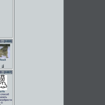
 - [
#486
]
RexX
 - [
#487
]
anYo
 способ
казать
.изобрести
о ©