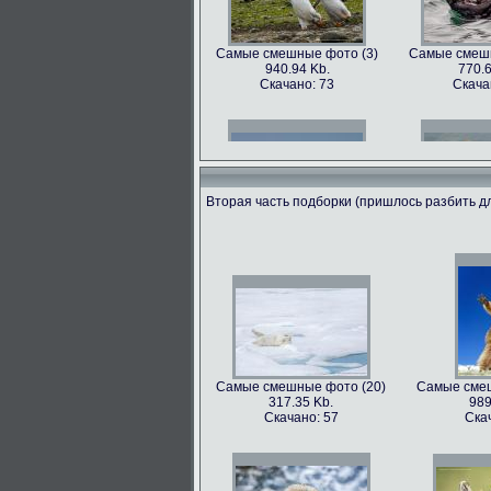
Самые смешные фото (3)
Самые смешн
940.94 Kb.
770.6
Скачано: 73
Скача
Вторая часть подборки (пришлось разбить дл
Самые смешные фото (6)
Самые смешн
602.89 Kb.
741.3
Скачано: 68
Скача
Самые смешные фото (20)
Самые смеш
317.35 Kb.
989
Самые смешные фото (9)
Самые смешн
Скачано: 57
Ска
562.79 Kb.
899.
Скачано: 81
Скача