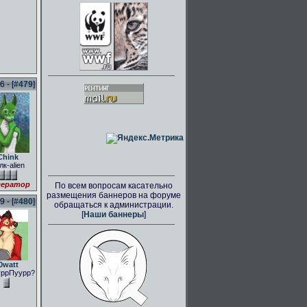
 - [
#479
]
Chink
лк-alien
ератор
По всем вопросам касательно
размещения баннеров на форуме
 - [
#480
]
обращаться к администрации.
[
Наши баннеры
]
0watt
ррПуурр?