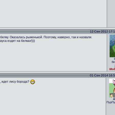
12 Сен 2012 17:16
лку. Оказалась рыженькой. Поэтому, наверно, так и назвали.
ауса ездит на белках!)))
бе
Мод
01 Сен 2014 16:59
к, идет лису борода?
4
ПурПу