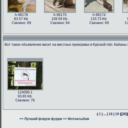
h-98178
h-98170
h-98174
83.57 Kb.
108.59 Kb.
133.73 Kb.
Скачано: 69
Скачано: 64
Скачано: 69
С
Вот такое объявление висит на местных прикормах в Курской обл. Кабаны 
h-98176
h-98171
h-98162
h-98163
76.47 Kb.
187.62 Kb.
80.24 Kb.
316.54 Kb.
Скачано: 63
Скачано: 66
Скачано: 64
Скачано: 59
124090.1
93.65 Kb.
Скачано: 76
-|
1
| ... |
18
|
19
|
[20]
h-98160
<< Лучший форум фурри
h-98164
<< Фотоальбом
h-98161
378.57 Kb.
382.13 Kb.
305.14 Kb.
Скачано: 74
Скачано: 58
Скачано: 58
С