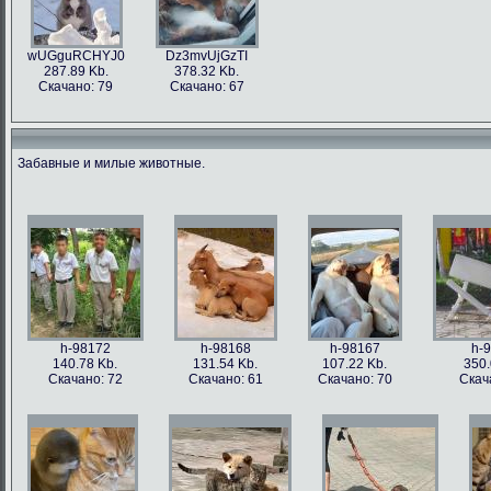
wUGguRCHYJ0
Dz3mvUjGzTI
287.89 Kb.
378.32 Kb.
Скачано: 79
Скачано: 67
Забавные и милые животные.
h-98172
h-98168
h-98167
h-
140.78 Kb.
131.54 Kb.
107.22 Kb.
350.
Скачано: 72
Скачано: 61
Скачано: 70
Скач