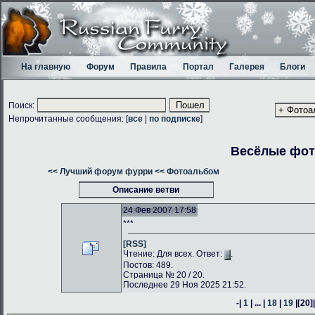
На главную
Форум
Правила
Портал
Галерея
Блоги
Поиск:
Непрочитанные сообщения: [
все
|
по подписке
]
Весёлые фо
<< Лучший форум фурри
<< Фотоальбом
Описание ветви
24 Фев 2007 17:58
***
[RSS]
Чтение: Для всех. Ответ:
.
Постов: 489.
Страница № 20 / 20.
Последнее 29 Ноя 2025 21:52.
-|
1
| ... |
18
|
19
|
[20]