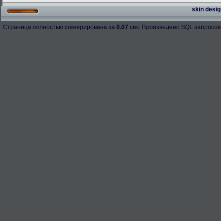
skin desig
Страница полностью сгенерирована за
0.07
сек. Произведено SQL запросов
h-98158
276.3 Kb.
Скачано: 67