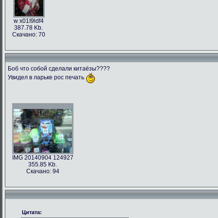
w x01I9ldf4
387.78 Kb.
Скачано: 70
Боб что собой сделали китаёзы????
Увидел в ларьке рос печать
IMG 20140904 124927
355.85 Kb.
Скачано: 94
Цитата: