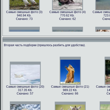
Самые смешные фото (3)
Самые смешные фото (4)
Самые смеш
940.94 Kb.
770.62 Kb.
723.
Скачано: 73
Скачано: 62
Скача
Вторая часть подборки (пришлось разбить для удобства).
Самые смешные фото (6)
Самые смешные фото (7)
Самые смеш
602.89 Kb.
741.35 Kb.
1179
Скачано: 68
Скачано: 70
Скача
Самые смешные фото (20)
Самые смешные фото (21)
Самые см
317.35 Kb.
989.22 Kb.
14
Самые смешные фото (9)
Самые смешные фото (10)
Самые сме
Скачано: 57
Скачано: 66
Ск
562.79 Kb.
899.22 Kb.
81
Скачано: 81
Скачано: 68
Ска