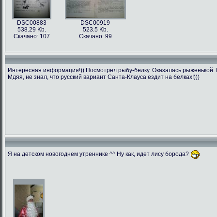
DSC00883
DSC00919
538.29 Kb.
523.5 Kb.
Скачано: 107
Скачано: 99
Интересная информация!)) Посмотрел рыбу-белку. Оказалась рыженькой. П
Мдяя, не знал, что русский вариант Санта-Клауса ездит на белках!)))
Я на детском новогоднем утреннике ^^ Ну как, идет лису борода?